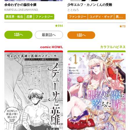
余命わずかの脇役令嬢
少年エルフ・カノンくんの受難
KIMPEUL/JAEUNHYANG
ととねろ
異世界・転生
恋愛
ファンタジー
ファンタジー
コメディ・ギャグ
異世界・転生
★
994
★
73
1話へ
最新話へ
1話へ
comic HOWL
カラフルハピネス