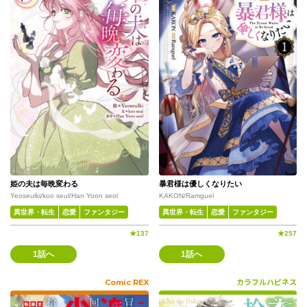
姫の夫は毎晩変わる
暴君様は優しくなりたい
Yeoseulki/koo seul/Han Yoon seol
KAKON/Ramguel
異世界・転生
恋愛
ファンタジー
異世界・転生
恋愛
ファンタジー
★
137
★
257
1話へ
1話へ
Comic REX
カラフルハピネス