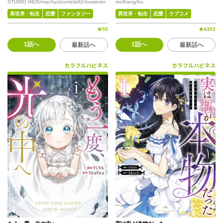
STUDIO INUS/machyo(comicloft)/Joowinter
mo9rang/Iru
異世界・転生
恋愛
ファンタジー
異世界・転生
恋愛
ラブコメ
★
55
★
4353
1話へ
1話へ
最新話へ
最新話へ
カラフルハピネス
カラフルハピネス