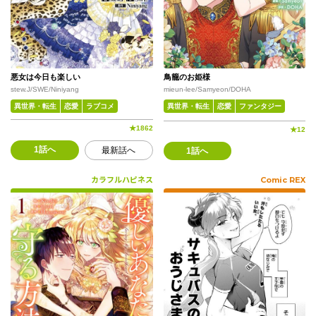
悪女は今日も楽しい
鳥籠のお姫様
stew.J/SWE/Niniyang
mieun-lee/Samyeon/DOHA
異世界・転生
恋愛
ラブコメ
異世界・転生
恋愛
ファンタジー
★
1862
★
12
1話へ
最新話へ
1話へ
カラフルハピネス
Comic REX