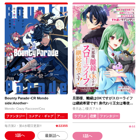
Bounty Parade~CR Mondo
旦那様、離縁はOKですがスローライフ
side:Another~
は継続希望です! 身代わり王女は毒使い
の力で人生を謳歌する
Mondo･Crazy Raccoon/Cou
香月あこ/優月アカネ
ファンタジー
コメディ・ギャグ
アクション・バトル
ラブコメ
恋愛
ファンタジー
毎月第2・第4水曜日更新!!
★
22355
★
44
1話へ
最新話へ
1話へ