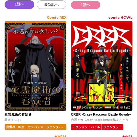
1話へ
最新話へ
1話へ
Comic REX
comic HOWL
死霊魔術の容疑者
CRBR -Crazy Raccoon Battle Royale-
駄犬/おにお
赤坂アカ･Crazy Raccoon/hiro者/あんどう
異世界・転生
サスペンス
ファンタジー
アクション・バトル
ファンタジー
★
24776
★
4429