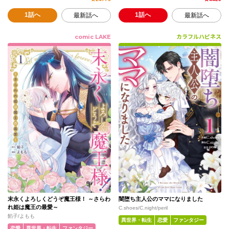
1話へ
1話へ
最新話へ
最新話へ
comic LAKE
カラフルハピネス
末永くよろしくどうぞ魔王様！ ～さらわ
闇堕ち主人公のママになりました
れ姫は魔王の最愛～
C.shoes/C.night/peril
餡子/よもも
異世界・転生
恋愛
ファンタジー
恋愛
異世界・転生
ファンタジー