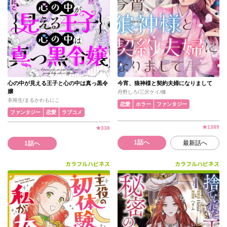
心の中が見える王子と心の中は真っ黒令
今宵、狼神様と契約夫婦になりまして
嬢
丹野しろ/三沢ケイ/條
衣裕生/まるかわもにこ
恋愛
ホラー
ファンタジー
ファンタジー
恋愛
ラブコメ
★
1389
★
338
1話へ
最新話へ
1話へ
カラフルハピネス
カラフルハピネス