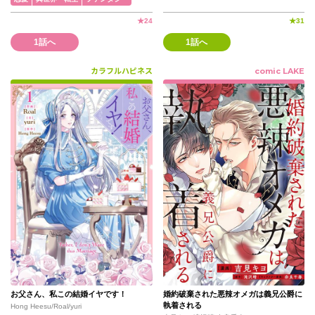
★
24
★
31
1話へ
1話へ
カラフルハピネス
comic LAKE
お父さん、私この結婚イヤです！
婚約破棄された悪辣オメガは義兄公爵に
執着される
Hong Heesu/Roal/yuri