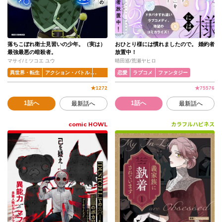
落ちこぼれ衛士見習いの少年。（実は）
おひとり様には慣れましたので。 婚約者
最強最悪の暗殺者。
放置中！
マサイ/ミツコエ ユウ
晴田巡/荒瀬ヤヒロ
異世界・転生
アクション・バトル
ファンタジー
恋愛
ラブコメ
ファンタジー
★
1272
★
75576
1話へ
1話へ
最新話へ
最新話へ
comic HOWL
カラフルハピネス