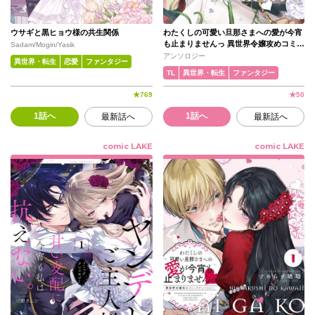
ウサギと黒ヒョウ様の共生関係
わたくしの可愛い旦那さまへの愛が今宵
も止まりませんっ 異世界令嬢攻めコミッ
Sadam/Mogin/Yasik
クアンソロジー(2)
アンソロジー
異世界・転生
恋愛
ファンタジー
TL
異世界・転生
ファンタジー
★
769
★
50
1話へ
1話へ
最新話へ
最新話へ
comic LAKE
comic LAKE