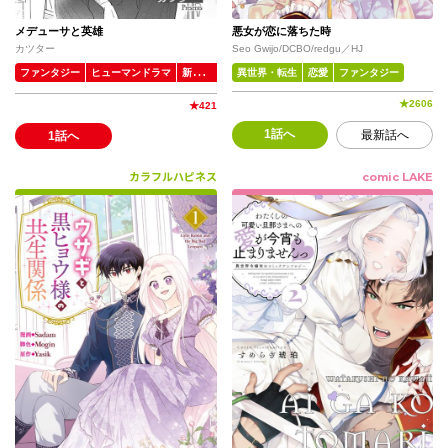
メデューサと英雄
悪女が恋に落ちた時
カツター
Seo Gwijo/DCBO/redgu／HJ
ファンタジー
ヒューマンドラマ
新人・読切
異世界・転生
恋愛
ファンタジー
★
2606
★
421
1話へ
最新話へ
1話へ
カラフルハピネス
comic LAKE