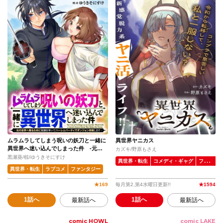
ムラムラしてしまう呪いの妖刀と一緒に
異世界ヤニカス
異世界へ迷い込んでしまった件 -元の
カズキ/野原もさえ
世界へ帰るために奴隷を率いてハーレム
黒瀬葵/椋/ゆうきそにすけ
異世界・転生
コメディ・ギャグ
ファンタジー
パーティでダンジョン攻略します-
異世界・転生
ラブコメ
ファンタジー
★
169
毎月第2,第4水曜日更新!!
★
1594
1話へ
1話へ
最新話へ
最新話へ
comic HOWL
comic LAKE