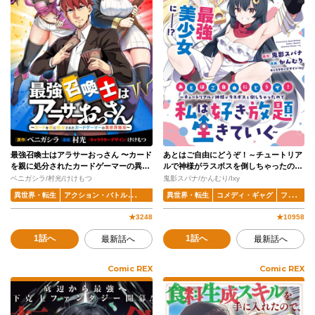
最強召喚士はアラサーおっさん 〜カード
あとはご自由にどうぞ！～チュートリア
を親に処分されたカードゲーマーの異世
ルで神様がラスボスを倒しちゃったので
界無双〜
私は好き放題生きていく～
ベニガシラ/村光/けけもつ
鬼影スパナ/かんむり/Ixy
異世界・転生
アクション・バトル
ファンタジー
異世界・転生
コメディ・ギャグ
ファンタジー
★
3248
★
10958
1話へ
1話へ
最新話へ
最新話へ
Comic REX
Comic REX