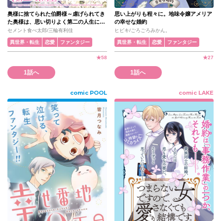
奥様に捨てられた伯爵様～虐げられてき
思い上がりも程々に。地味令嬢アメリア
た奥様は、思い切りよく第二の人生に向
の幸せな婚約
かいます！～
セメント食べ太郎/三輪有利佳
ヒビキ/ごろごろみかん。
異世界・転生
恋愛
ファンタジー
異世界・転生
恋愛
ファンタジー
★
58
★
27
1話へ
1話へ
comic POOL
comic LAKE