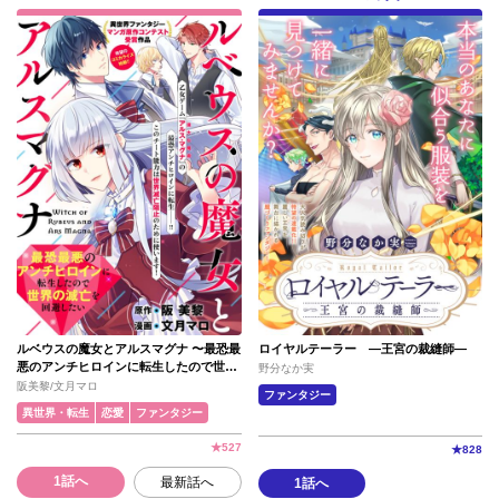
ルベウスの魔女とアルスマグナ 〜最恐最
ロイヤルテーラー ―王宮の裁縫師―
悪のアンチヒロインに転生したので世界
野分なか実
の滅亡を回避したい〜
阪美黎/文月マロ
ファンタジー
異世界・転生
恋愛
ファンタジー
★
527
★
828
1話へ
最新話へ
1話へ