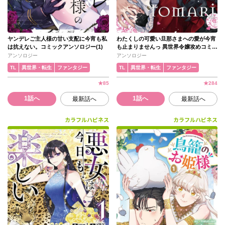
ヤンデレご主人様の甘い支配に今宵も私
わたくしの可愛い旦那さまへの愛が今宵
は抗えない。コミックアンソロジー(1)
も止まりませんっ 異世界令嬢攻めコミッ
クアンソロジー(1)
アンソロジー
アンソロジー
TL
異世界・転生
ファンタジー
TL
異世界・転生
ファンタジー
★
85
★
284
1話へ
1話へ
最新話へ
最新話へ
カラフルハピネス
カラフルハピネス