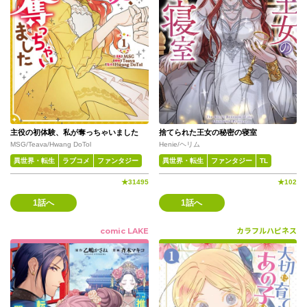
主役の初体験、私が奪っちゃいました
捨てられた王女の秘密の寝室
MSG/Teava/Hwang DoTol
Henie/ヘリム
異世界・転生
ラブコメ
ファンタジー
異世界・転生
ファンタジー
TL
★
31495
★
102
1話へ
1話へ
comic LAKE
カラフルハピネス