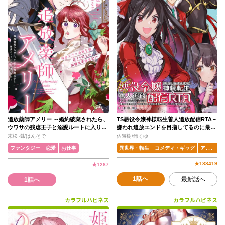
追放薬師アメリー ～婚約破棄されたら、
TS悪役令嬢神様転生善人追放配信RTA～
ウワサの残虐王子と溺愛ルートに入りま
嫌われ追放エンドを目指してるのに最強
した！？～
無双ロードから降りられない～
末松 樹/はんそで
佐遊樹/飾くゆ
ファンタジー
恋愛
お仕事
異世界・転生
コメディ・ギャグ
アクション・バトル
★
188419
★
1287
1話へ
最新話へ
1話へ
カラフルハピネス
カラフルハピネス