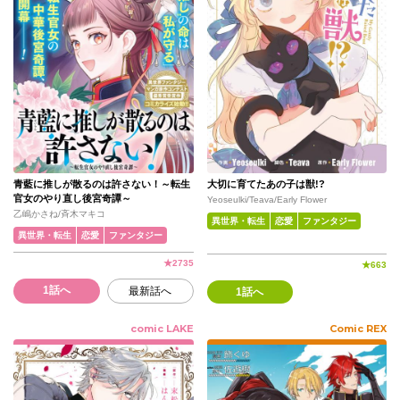
青藍に推しが散るのは許さない！～転生
大切に育てたあの子は獣!?
官女のやり直し後宮奇譚～
Yeoseulki/Teava/Early Flower
乙嶋かさね/斉木マキコ
異世界・転生
恋愛
ファンタジー
異世界・転生
恋愛
ファンタジー
★
2735
★
663
1話へ
最新話へ
1話へ
comic LAKE
Comic REX