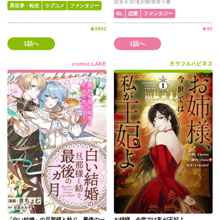
吉見キヨ/滝沢晴/奈良千春
異世界・転生
ラブコメ
ファンタジー
BL
恋愛
ファンタジー
★
3902
★
90
1話へ
1話へ
comic LAKE
カラフルハピネス
「白い結婚」の旦那様と紡ぐ、最後の一
お姉様、今世では私が王妃よ