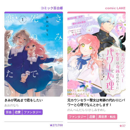
コミック百合姫
comic LAKE
きみが死ぬまで恋をしたい
元カウンセラー聖女は奇跡の代わりにパ
ワーと心理でなんとかします！
あおのなち
のんべんだらり/さしみすめし
百合
恋愛
ファンタジー
ファンタジー
恋愛
異世界・転生
★
271700
★
37