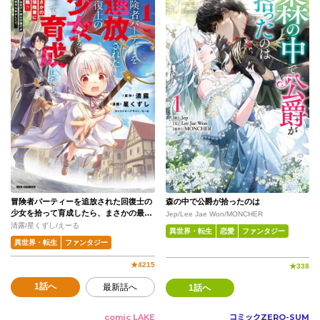
冒険者パーティーを追放された回復士の
森の中で公爵が拾ったのは
少女を拾って育成したら、まさかの最強
Jep/Lee Jae Won/MONCHER
職業に転職!? おまけに彼女の様子が何や
清露/星くずし/えーる
異世界・転生
恋愛
ファンタジー
らおかしくて…
異世界・転生
ファンタジー
★
4215
★
338
1話へ
最新話へ
1話へ
comic LAKE
コミックZERO-SUM