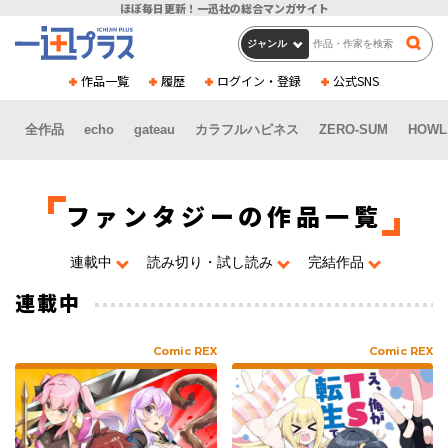
ほぼ毎日更新！
一迅社の総合マンガサイト
作品一覧
履歴
ログイン・登録
公式SNS
全作品
echo
gateau
カラフルハピネス
ZERO-SUM
HOWL
ファンタジーの作品一覧
連載中
読み切り・試し読み
完結作品
連載中
Comic REX
Comic REX