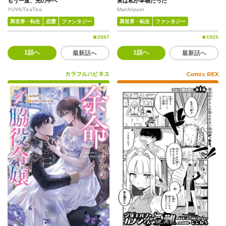
もう一度、光の中へ
実は私が本物だった
YUYA/TicaTica
March/yuun
異世界・転生
恋愛
ファンタジー
異世界・転生
ファンタジー
★
2947
★
1925
1話へ
1話へ
最新話へ
最新話へ
カラフルハピネス
Comic REX