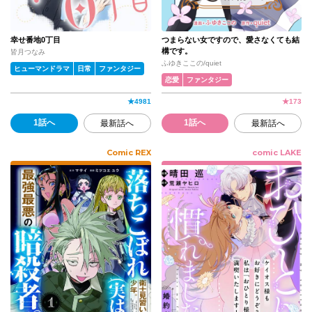
幸せ番地0丁目
つまらない女ですので、愛さなくても結
構です。
皆月つなみ
ふゆきここの/quiet
ヒューマンドラマ
日常
ファンタジー
恋愛
ファンタジー
★
4981
★
173
1話へ
1話へ
最新話へ
最新話へ
Comic REX
comic LAKE