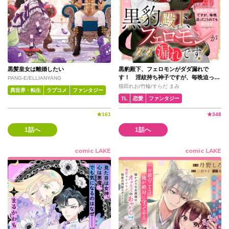
黒髪皇女は離婚したい
黒豹殿下、フェロモンがダダ漏れで
す！ 淫紋持ち神子ですが、毎晩迫って
PANG-E/ELLIANYANG
こられても困ります
猫田れお/竹輪/すらだ まみ
異世界・転生
ラブコメ
ファンタジー
TL
恋愛
ファンタジー
★
161
★
348
1話へ
1話へ
comic LAKE
comic LAKE