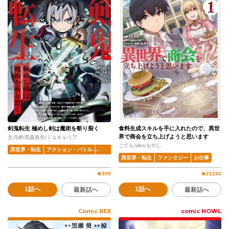
剣鬼転生 極めし剣は魔術を斬り裂く
食料生成スキルを手に入れたので、異世
界で商会を立ち上げようと思います
文月紲/黒森真矢/ミユキルリア
ごてん/slkn/もやし
異世界・転生
アクション・バトル
ファンタジー
異世界・転生
ファンタジー
お仕事
★
309
★
21242
1話へ
1話へ
最新話へ
最新話へ
Comic REX
comic HOWL