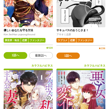
優しいあなたを守る方法
サキュバスのおうじさま！
Kim Jiei/Han yujeong/hound
アサオミ志群
異世界・転生
恋愛
ファンタジー
ラブコメ
恋愛
ファンタジー
★
528
★
156
1話へ
最新話へ
1話へ
カラフルハピネス
カラフルハピネス