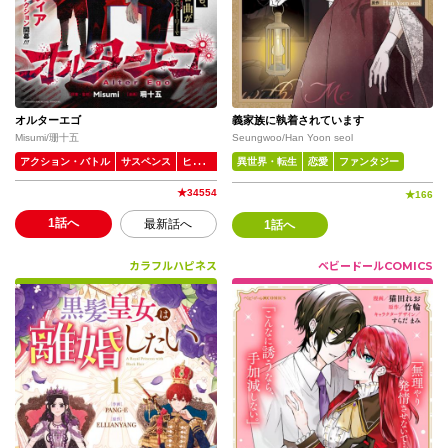
オルターエゴ
義家族に執着されています
Misumi/珊十五
Seungwoo/Han Yoon seol
アクション・バトル
サスペンス
ヒューマンドラマ
異世界・転生
恋愛
ファンタジー
★
34554
★
166
1話へ
最新話へ
1話へ
カラフルハピネス
ベビードールCOMICS