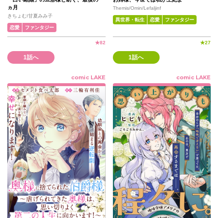
ヵ月
Themis/Omin/Lefaljinf
きちょむ/甘夏みみ子
異世界・転生
恋愛
ファンタジー
恋愛
ファンタジー
★
82
★
27
1話へ
1話へ
comic LAKE
comic LAKE