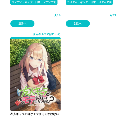
コメディ・ギャグ
日常
メディア化
コメディ・ギャグ
日常
メディア化
★
14
★
23
1話へ
1話へ
まんが4コマぱれっと
友人キャラの俺がモテまくるわけない