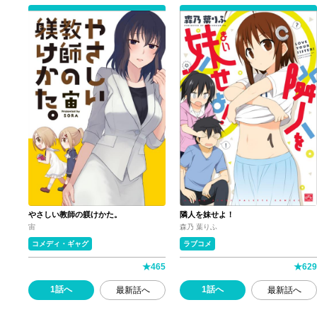
やさしい教師の躾けかた。
隣人を妹せよ！
宙
森乃 葉りふ
コメディ・ギャグ
ラブコメ
★
465
★
629
1話へ
1話へ
最新話へ
最新話へ