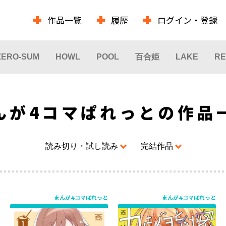
作品一覧
履歴
ログイン・登録
ZERO-SUM
HOWL
POOL
百合姫
LAKE
RE
んが4コマぱれっとの作品
読み切り・試し読み
完結作品
まんが4コマぱれっと
まんが4コマぱれっと