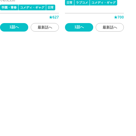
小杉光太郎
日常
ラブコメ
コメディ・ギャグ
学園・青春
コメディ・ギャグ
日常
★
627
★
700
1話へ
1話へ
最新話へ
最新話へ