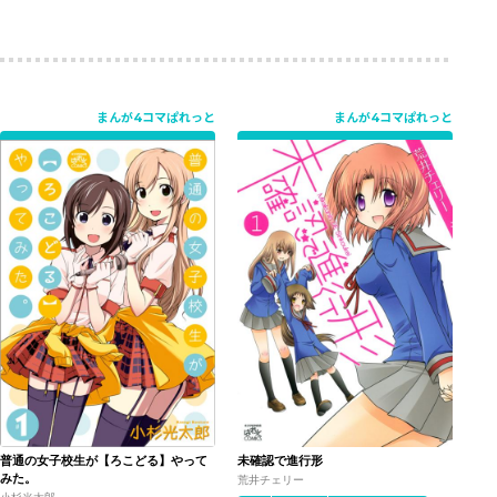
まんが4コマぱれっと
まんが4コマぱれっと
普通の女子校生が【ろこどる】やって
未確認で進行形
みた。
荒井チェリー