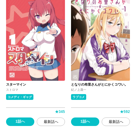
スターマイン
となりの布里さんがとにかくコワい。
ストロマ
紀ノ上晟一
コメディ・ギャグ
ラブコメ
★
345
★
592
1話へ
1話へ
最新話へ
最新話へ