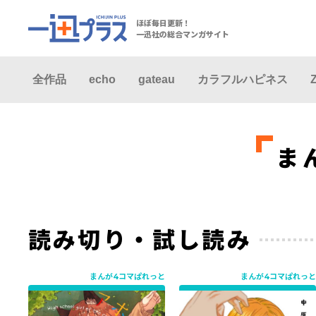
ほぼ毎日更新！
一迅社の総合マンガサイト
全作品
echo
gateau
カラフルハピネス
ま
読み切り・試し読み
まんが4コマぱれっと
まんが4コマぱれっと