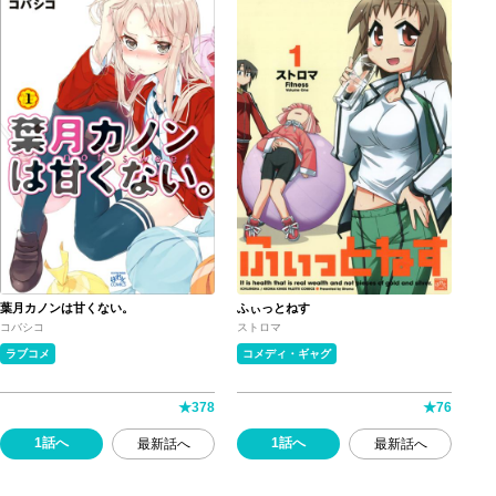
葉月カノンは甘くない。
ふぃっとねす
コバシコ
ストロマ
ラブコメ
コメディ・ギャグ
★
378
★
76
1話へ
1話へ
最新話へ
最新話へ