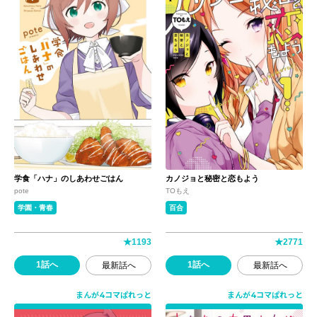
学食「ハナ」のしあわせごはん
カノジョと秘密と恋もよう
pote
TOもえ
学園・青春
百合
★
1193
★
2771
1話へ
1話へ
最新話へ
最新話へ
まんが4コマぱれっと
まんが4コマぱれっと