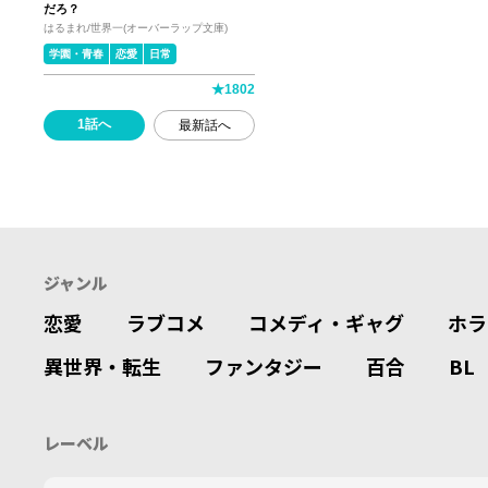
だろ？
はるまれ/世界一(オーバーラップ文庫)
学園・青春
恋愛
日常
★
1802
1話へ
最新話へ
ジャンル
恋愛
ラブコメ
コメディ・ギャグ
ホラ
異世界・転生
ファンタジー
百合
BL
レーベル