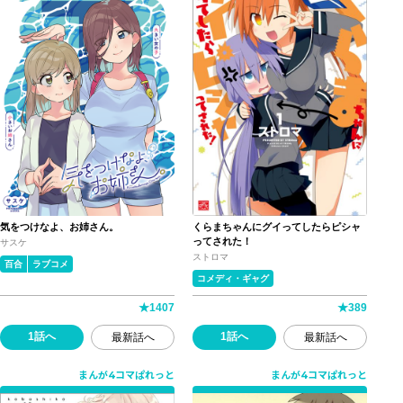
気をつけなよ、お姉さん。
くらまちゃんにグイってしたらピシャ
ってされた！
サスケ
ストロマ
百合
ラブコメ
コメディ・ギャグ
★
1407
★
389
1話へ
1話へ
最新話へ
最新話へ
まんが4コマぱれっと
まんが4コマぱれっと