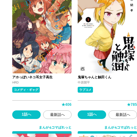
アホっぽいネコ耳女子高生
鬼塚ちゃんと触田くん
HRD
中原開平
コメディ・ギャグ
ラブコメ
★
406
★
785
1話へ
1話へ
最新話へ
最新話へ
まんが4コマぱれっと
まんが4コマぱれっと