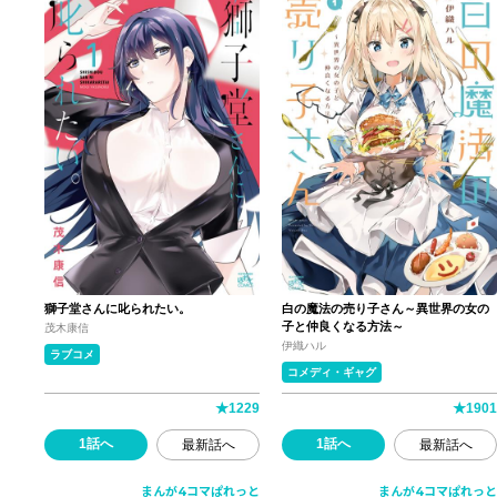
獅子堂さんに叱られたい。
白の魔法の売り子さん～異世界の女の
子と仲良くなる方法～
茂木康信
伊織ハル
ラブコメ
コメディ・ギャグ
★
1229
★
1901
1話へ
1話へ
最新話へ
最新話へ
まんが4コマぱれっと
まんが4コマぱれっと