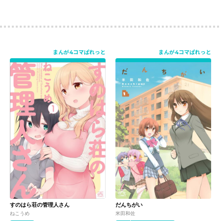
まんが4コマぱれっと
まんが4コマぱれっと
すのはら荘の管理人さん
だんちがい
ねこうめ
米田和佐