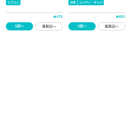
ラブコメ
日常
コメディ・ギャグ
★
476
★
601
1話へ
1話へ
最新話へ
最新話へ