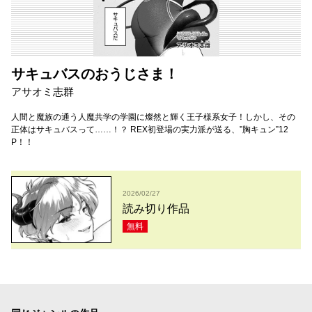
サキュバスのおうじさま！
アサオミ志群
人間と魔族の通う人魔共学の学園に燦然と輝く王子様系女子！しかし、その
正体はサキュバスって……！？ REX初登場の実力派が送る、”胸キュン”12
P！！
2026/02/27
読み切り作品
無料