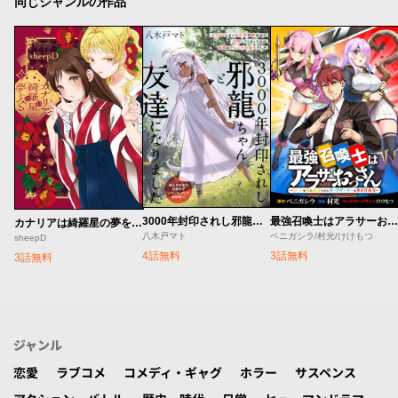
同じジャンルの作品
3000年封印されし邪龍ちゃんと友達になりました
最強召喚士はアラサーおっさん 〜カードを親に処分されたカードゲーマーの異世界無双〜
カナリアは綺羅星の夢をみる
八木戸マト
ベニガシラ/村光/けけもつ
sheepD
4話無料
3話無料
3話無料
ジャンル
恋愛
ラブコメ
コメディ・ギャグ
ホラー
サスペンス