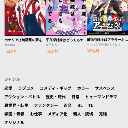
最強召喚士はアラサーおっさん 〜カードを親に処分されたカードゲーマーの異世界無双〜
カナリアは綺羅星の夢をみる
平良深姉妹はどっちもヤんでる
ベニガシラ/村光/けけもつ
sheepD
金子ある
3話無料
3話無料
3話無料
ジャンル
恋愛
ラブコメ
コメディ・ギャグ
ホラー
サスペンス
アクション・バトル
歴史・時代
日常
ヒューマンドラマ
異世界・転生
ファンタジー
百合
BL
TL
学園・青春
お仕事
メディア化
新人・読切
完結
オリジナル