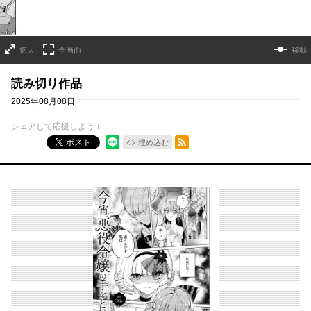
拡大
全画面
移動
読み切り作品
2025年08月08日
シェアして応援しよう！
RSSフィード
ポスト
埋め込む