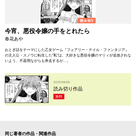
今宵、悪役令嬢の手をとれたら
春花あや
おとぎ話をテーマにした乙女ゲーム『フェアリー・テイル・ファンタジア』
の主人公・スノウに転生した"私"は、大好きな悪役令嬢のマリィが追放されな
いよう、不器用ながらも奔走するが…。
2025/08/08
読み切り作品
無料
同じ著者の作品・関連作品