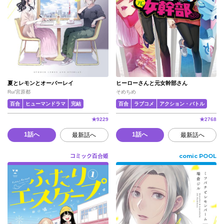
夏とレモンとオーバーレイ
ヒーローさんと元女幹部さん
Ru/宮原都
そめちめ
百合
ヒューマンドラマ
完結
百合
ラブコメ
アクション・バトル
★
9229
★
2768
1話へ
1話へ
最新話へ
最新話へ
コミック百合姫
comic POOL