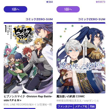
★
344
★
93073
1話へ
1話へ
コミックZERO-SUM
コミックZERO-SUM
ヒプノシスマイク -Division Rap Battle-
魔法使いの約束 COMIC
side F.P & M＋
仲村柴太郎/都志見文太／coly/ダンミル
EVIL LINE RECORDS/城キイコ/百瀬祐一郎
ファンタジー
メディア化
完結