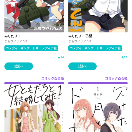
みりたり！
みりたり！ 乙型
まもウィリアムズ
まもウィリアムズ
コメディ・ギャグ
日常
メディア化
コメディ・ギャグ
日常
メディア化
★
14
★
23
1話へ
1話へ
コミック百合姫
コミック百合姫