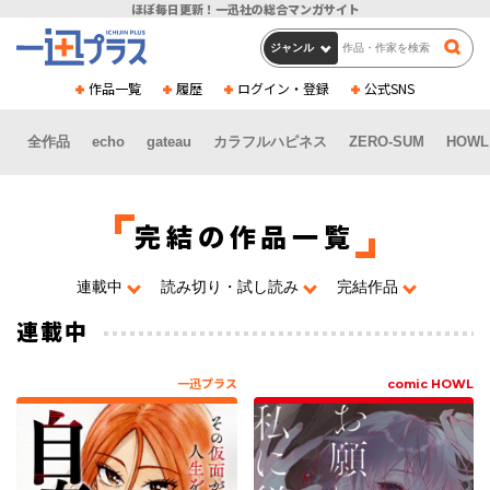
ほぼ毎日更新！
一迅社の総合マンガサイト
作品一覧
履歴
ログイン・登録
公式SNS
全作品
echo
gateau
カラフルハピネス
ZERO-SUM
HOWL
完結の作品一覧
連載中
読み切り・試し読み
完結作品
連載中
一迅プラス
comic HOWL