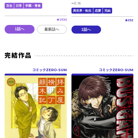
∞谷 鳩
百合
日常
学園・青春
異世界・転生
恋愛
完結
★
1934
★
252
1話へ
最新話へ
1話へ
完結作品
コミックZERO-SUM
コミックZERO-SUM