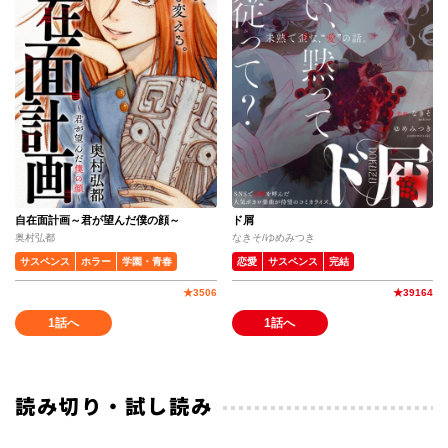
自在面計画～君が望んだ僕の顔～
ド屑
奥村弘都
なきそ/ゆめみつき
サスペンス
ホラー
学園・青春
恋愛
サスペンス
完結
★
3506
★
39164
1話へ
1話へ
読み切り・試し読み