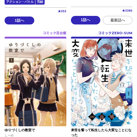
アクション・バトル
完結
★
3386
★
353
1話へ
最新話へ
1話へ
コミック百合姫
コミックZERO-SUM
ゆりづくしの教室で
来世を誓って転生したら大変なことにな
った
しーめ