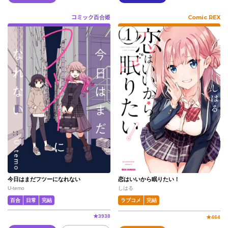
コミック百合姫
Comic REX
今日はまだフツーになれない
恋はいいから眠りたい！
U-temo
しはる
百合
日常
完結
ラブコメ
完結
★
3938
★
464