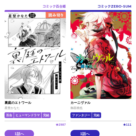
コミック百合姫
コミックZERO-SUM
裏庭のエトワール
カーニヴァル
星埜かなた
御巫桃也
百合
ヒューマンドラマ
完結
ファンタジー
完結
★
2987
★
111
1話へ
1話へ