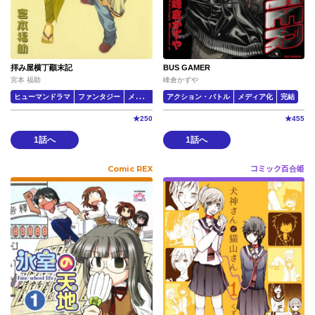
拝み屋横丁顚末記
BUS GAMER
宮本 福助
峰倉かずや
ヒューマンドラマ
ファンタジー
メディア化
アクション・バトル
メディア化
完結
★
250
★
455
1話へ
1話へ
Comic REX
コミック百合姫