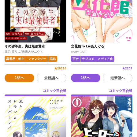
その劣等生、実は最強賢者
立花館To Lieあんぐる
森乃 葉りふ/未来人A/ユウヒ
merryhachi
異世界・転生
ファンタジー
完結
百合
ラブコメ
メディア化
★
20314
★
2207
1話へ
1話へ
最新話へ
最新話へ
コミック百合姫
コミック百合姫