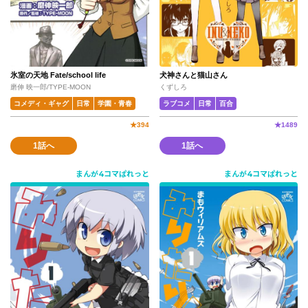
氷室の天地 Fate/school life
犬神さんと猫山さん
磨伸 映一郎/TYPE-MOON
くずしろ
コメディ・ギャグ
日常
学園・青春
ラブコメ
日常
百合
★
394
★
1489
1話へ
1話へ
まんが4コマぱれっと
まんが4コマぱれっと