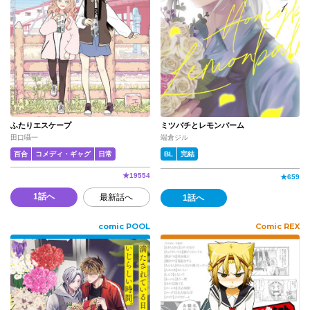
ふたりエスケープ
ミツバチとレモンバーム
田口囁一
端倉ジル
百合
コメディ・ギャグ
日常
BL
完結
★
19554
★
659
1話へ
最新話へ
1話へ
comic POOL
Comic REX