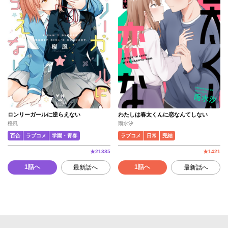
ロンリーガールに逆らえない
わたしは春太くんに恋なんてしない
樫風
雨水汐
百合
ラブコメ
学園・青春
ラブコメ
日常
完結
★
21385
★
1421
1話へ
1話へ
最新話へ
最新話へ