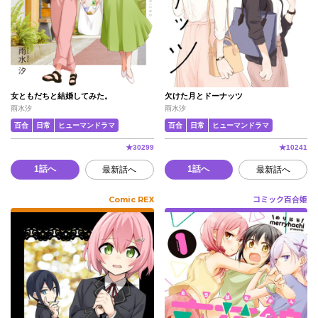
女ともだちと結婚してみた。
欠けた月とドーナッツ
雨水汐
雨水汐
百合
日常
ヒューマンドラマ
百合
日常
ヒューマンドラマ
★
30299
★
10241
1話へ
1話へ
最新話へ
最新話へ
Comic REX
コミック百合姫