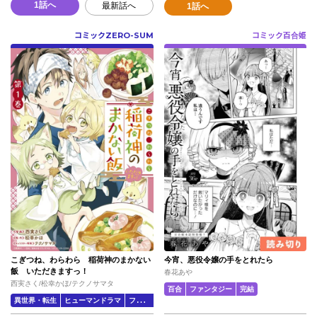
1話へ
最新話へ
1話へ
コミックZERO-SUM
コミック百合姫
こぎつね、わらわら 稲荷神のまかない
今宵、悪役令嬢の手をとれたら
飯 いただきますっ！
春花あや
西実さく/松幸かほ/テクノサマタ
百合
ファンタジー
完結
異世界・転生
ヒューマンドラマ
ファンタジー