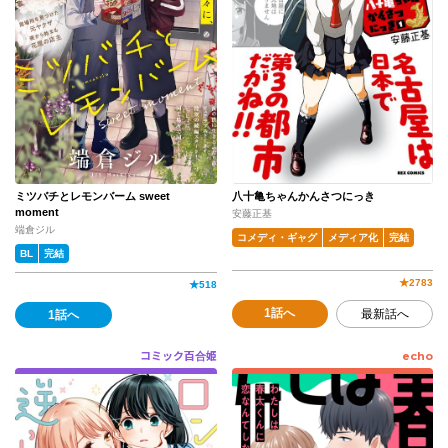
ミツバチとレモンバーム sweet
八十亀ちゃんかんさつにっき
moment
安藤正基
端倉ジル
コメディ・ギャグ
メディア化
完結
BL
完結
★
2783
★
518
1話へ
最新話へ
1話へ
コミック百合姫
echo