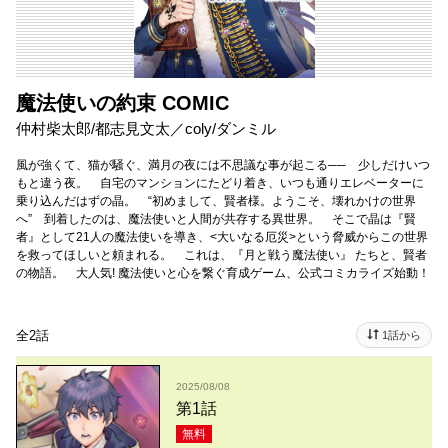
魔法使いの約束 COMIC
仲村柴太郎/都志見文太／coly/ダンミル
風が強くて、猫が騒ぐ、満月の夜には不思議な事が起こる── 少しだけいつ
もと違う夜。 自宅のマンションにたどり着き、いつも通りエレベーターに
乗り込んだはずの晶。 “初めまして、賢者様。ようこそ、壊れかけの世界
へ” 到着したのは、魔法使いと人間が共存する異世界。 そこで晶は『賢
者』として21人の魔法使いを導き、<大いなる厄災>という脅威からこの世界
を救ってほしいと頼まれる。 これは、『月と戦う魔法使い』 たちと、賢者
の物語。 大人気! 魔法使いと心を繋ぐ育成ゲーム、公式コミカライズ始動！
全2話
1話から
2025/08/08
第1話
無料