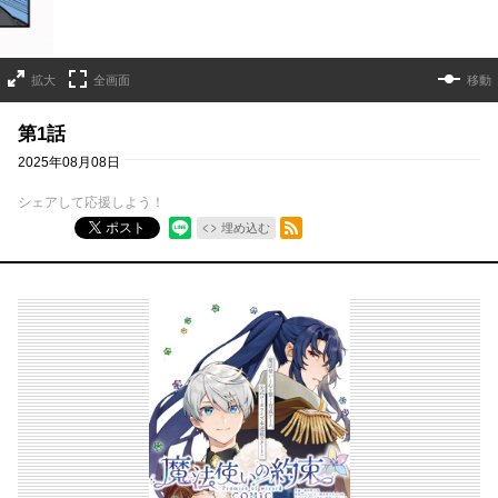
拡大
全画面
移動
第1話
2025年08月08日
シェアして応援しよう！
RSSフィード
ポスト
埋め込む