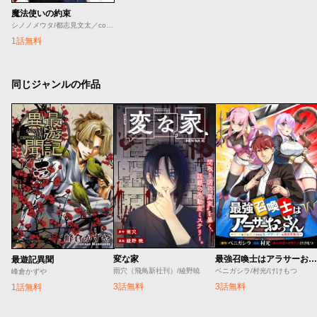
魔法使いの約束
シノノメウタ/都志見文太／coly/ダンミル
1話無料
同じジャンルの作品
変な家
最強召喚士はアラサーおっさん 〜カードを親に処分されたカードゲーマーの異世界無双〜
最遊記異聞
雨穴（飛鳥新社刊）/綾野暁
ベニガシラ/村光/けけもつ
峰倉かずや
3話無料
3話無料
1話無料