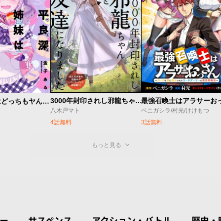
3000年封印されし邪龍ちゃんと友達になりました
平良深姉妹はどっちもヤんでる
八木戸マト
ベニガシラ/村光/けけもつ
4話無料
3話無料
もっと見る
ー
サスペンス
アクション・バトル
歴史・