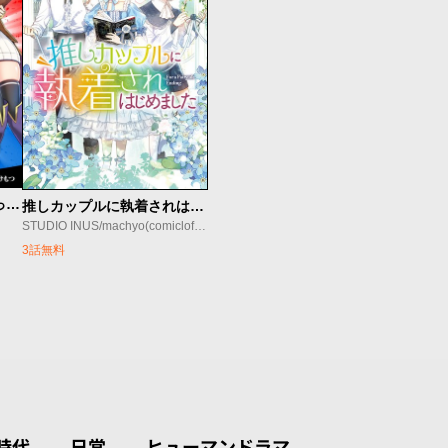
最強召喚士はアラサーおっさん 〜カードを親に処分されたカードゲーマーの異世界無双〜
推しカップルに執着されはじめました
STUDIO INUS/machyo(comicloft)/Joowinter
3話無料
時代
日常
ヒューマンドラマ