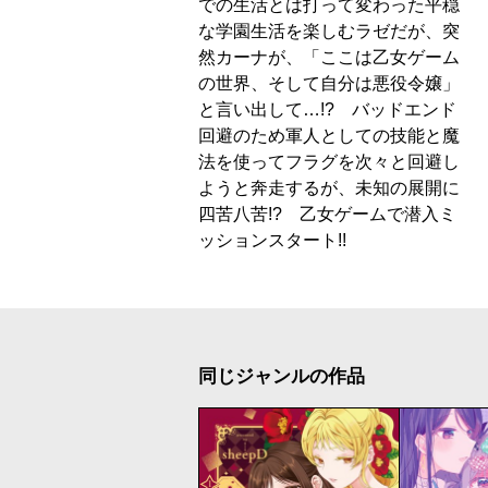
での生活とは打って変わった平穏
な学園生活を楽しむラゼだが、突
然カーナが、「ここは乙女ゲーム
の世界、そして自分は悪役令嬢」
と言い出して…!? バッドエンド
回避のため軍人としての技能と魔
法を使ってフラグを次々と回避し
ようと奔走するが、未知の展開に
四苦八苦!? 乙女ゲームで潜入ミ
ッションスタート!!
同じジャンルの作品