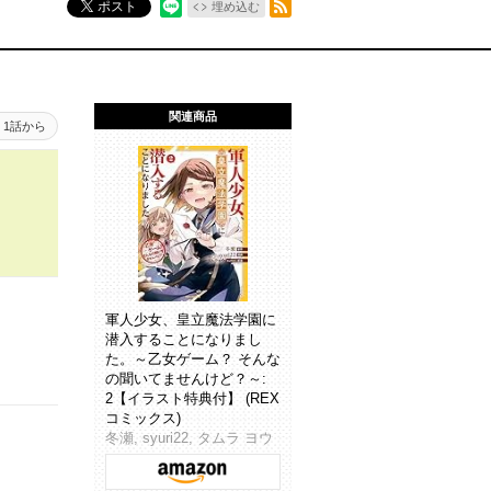
ポスト
埋め込む
関連商品
1話から
軍人少女、皇立魔法学園に
潜入することになりまし
た。～乙女ゲーム？ そんな
の聞いてませんけど？～:
2【イラスト特典付】 (REX
コミックス)
冬瀬, syuri22, タムラ ヨウ