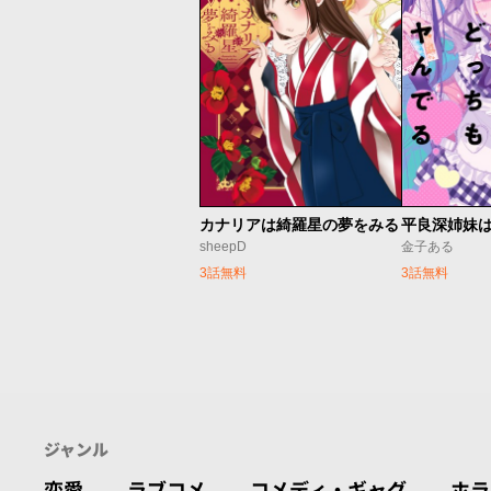
カナリアは綺羅星の夢をみる
sheepD
金子ある
3話無料
3話無料
ジャンル
恋愛
ラブコメ
コメディ・ギャグ
ホラ