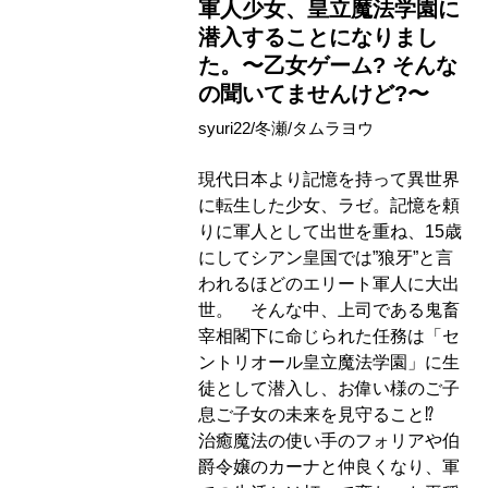
軍人少女、皇立魔法学園に
潜入することになりまし
た。〜乙女ゲーム? そんな
の聞いてませんけど?〜
syuri22/冬瀬/タムラヨウ
現代日本より記憶を持って異世界
に転生した少女、ラゼ。記憶を頼
りに軍人として出世を重ね、15歳
にしてシアン皇国では”狼牙”と言
われるほどのエリート軍人に大出
世。 そんな中、上司である鬼畜
宰相閣下に命じられた任務は「セ
ントリオール皇立魔法学園」に生
徒として潜入し、お偉い様のご子
息ご子女の未来を見守ること⁉
治癒魔法の使い手のフォリアや伯
爵令嬢のカーナと仲良くなり、軍