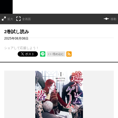
拡大
全画面
移動
2巻試し読み
2025年08月08日
シェアして応援しよう！
RSSフィード
ポスト
埋め込む