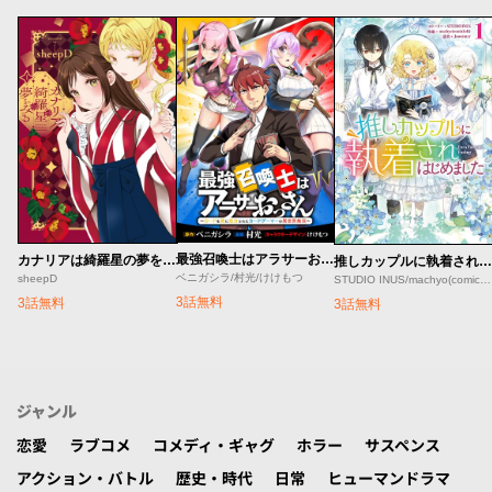
最強召喚士はアラサーおっさん 〜カードを親に処分されたカードゲーマーの異世界無双〜
カナリアは綺羅星の夢をみる
推しカップルに執着されはじめました
ベニガシラ/村光/けけもつ
sheepD
STUDIO INUS/machyo(comicloft)/Joowinter
3話無料
3話無料
3話無料
ジャンル
恋愛
ラブコメ
コメディ・ギャグ
ホラー
サスペンス
アクション・バトル
歴史・時代
日常
ヒューマンドラマ