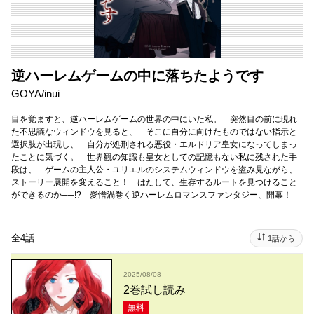
逆ハーレムゲームの中に落ちたようです
GOYA/inui
目を覚ますと、逆ハーレムゲームの世界の中にいた私。 突然目の前に現れ
た不思議なウィンドウを見ると、 そこに自分に向けたものではない指示と
選択肢が出現し、 自分が処刑される悪役・エルドリア皇女になってしまっ
たことに気づく。 世界観の知識も皇女としての記憶もない私に残された手
段は、 ゲームの主人公・ユリエルのシステムウィンドウを盗み見ながら、
ストーリー展開を変えること！ はたして、生存するルートを見つけること
ができるのか──!? 愛憎渦巻く逆ハーレムロマンスファンタジー、開幕！
全4話
1話から
2025/08/08
2巻試し読み
無料