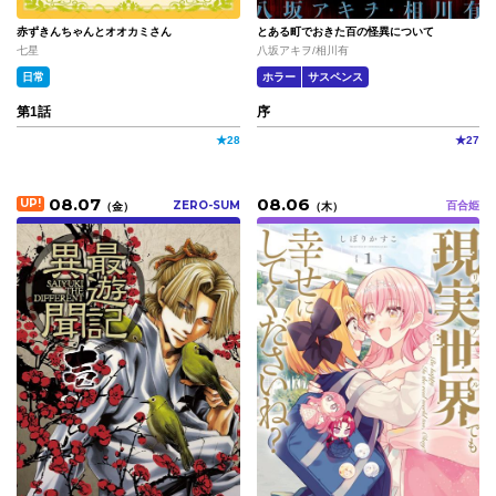
赤ずきんちゃんとオオカミさん
とある町でおきた百の怪異について
七星
八坂アキヲ/相川有
日常
ホラー
サスペンス
第1話
序
★
28
★
27
08.07
08.06
UP!
ZERO-SUM
百合姫
（
金
）
（
木
）