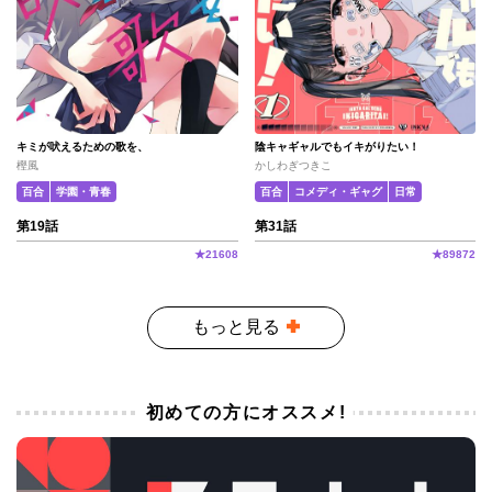
キミが吠えるための歌を、
陰キャギャルでもイキがりたい！
樫風
かしわぎつきこ
百合
学園・青春
百合
コメディ・ギャグ
日常
第19話
第31話
★
21608
★
89872
もっと見る
初めての方にオススメ!