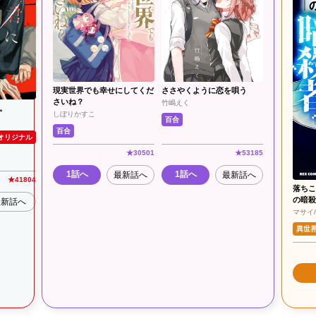
現実世界でも幸せにしてくだ
ささやくように恋を唄う
さいね？
竹嶋えく
。
しぼりかすこ
百合
百合
オリジナル
★
30501
★
53185
1話へ
1話へ
最新話へ
最新話へ
★
41804
落ちこ
の暗殺
最新話へ
マサイ
異世