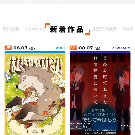
新着作品
新
Updated almost every day
ほぼ毎日更新
Updated alm
08.07
08.07
UP!
UP!
POOL
ZERO-SUM
（
金
）
（
金
）