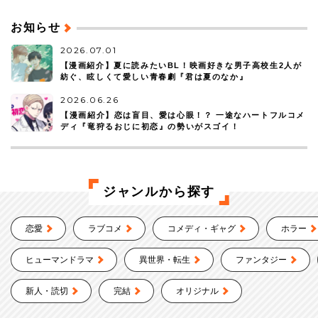
お知らせ
2026.07.01
【漫画紹介】夏に読みたいBL！映画好きな男子高校生2人が
紡ぐ、眩しくて愛しい青春劇『君は夏のなか』
2026.06.26
【漫画紹介】恋は盲目、愛は心眼！？ 一途なハートフルコメ
ディ『竜狩るおじに初恋』の勢いがスゴイ！
ジャンルから探す
恋愛
ラブコメ
コメディ・ギャグ
ホラー
ヒューマンドラマ
異世界・転生
ファンタジー
新人・読切
完結
オリジナル