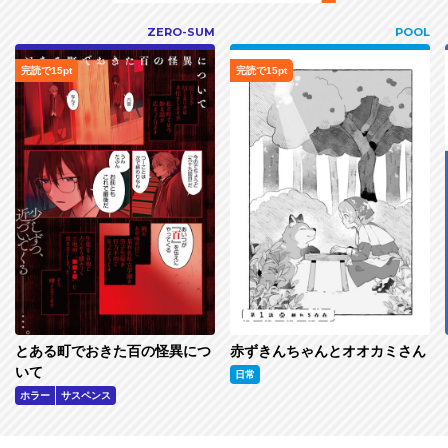
ZERO-SUM
POOL
完読で15pt
完読で15pt
とある町でおきた百の怪異につ
赤ずきんちゃんとオオカミさん
いて
日常
ホラー
サスペンス