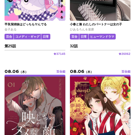
平良深姉妹はどっちもヤんでる
小春と湊 わたしのパートナーは女の子
金子ある
ひあるろん＆達磨
百合
コメディ・ギャグ
日常
百合
日常
ヒューマンドラマ
第25話
32話
★
37145
★
26062
08.06
08.06
百合姫
百合姫
（
木
）
（
木
）