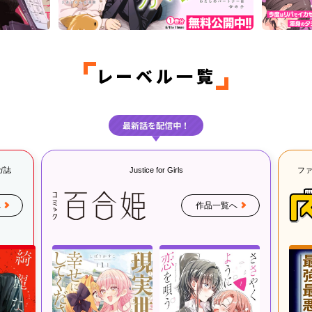
レーベル一覧
最新話を配信中！
ガ誌
Justice for Girls
フ
へ
作品一覧へ