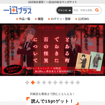
ほぼ毎日更新！一迅社の総合マンガサイト
作品一覧
履歴
ログイン・登録
公式SNS
対象話を最後まで読むともらえる！
読んで15ptゲット！