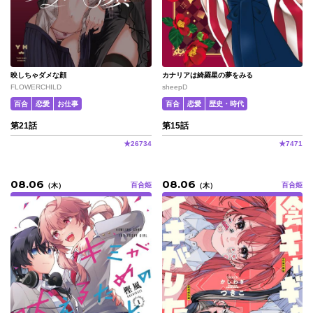
映しちゃダメな顔
カナリアは綺羅星の夢をみる
FLOWERCHILD
sheepD
百合
恋愛
お仕事
百合
恋愛
歴史・時代
第21話
第15話
★
26734
★
7471
08.06
08.06
百合姫
百合姫
（
木
）
（
木
）