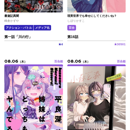
最遊記異聞
現実世界でも幸せにしてくださいね？
峰倉かずや
しぼりかすこ
アクション・バトル
メディア化
百合
第一話「川の行」
第16話
★
4
★
30501
08.06
08.06
百合姫
百合姫
（
木
）
（
木
）