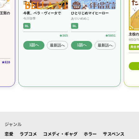
王宮の
今夜、ベラ・ヴィータで
ひとりじめマイヒーロー
今川弥季
ありいめめこ
BL
BL
主役の
★
365
★
5851
MSG/T
1話へ
1話へ
最新話へ
最新話へ
異世
★
828
ジャンル
恋愛
ラブコメ
コメディ・ギャグ
ホラー
サスペンス