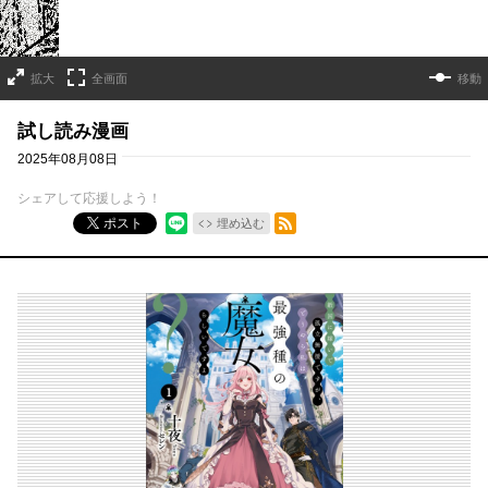
拡大
全画面
移動
試し読み漫画
2025年08月08日
シェアして応援しよう！
RSSフィード
ポスト
埋め込む