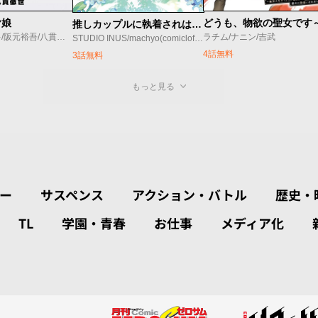
ヤ娘
推しカップルに執着されはじめました
オノ・マサユキ/阪元裕吾/八貫徹世
ラチム/ナニン/吉武
STUDIO INUS/machyo(comicloft)/Joowinter
4話無料
3話無料
もっと見る
ー
サスペンス
アクション・バトル
歴史・
TL
学園・青春
お仕事
メディア化