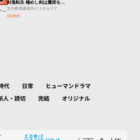
剣鬼転生 極めし剣は魔術を斬り裂く
文月紲/黒森真矢/ミユキルリア
どうも、物欲の聖女です～無双スキル「クリア報酬」で盛大に勘違いされました～
8話無料
時代
日常
ヒューマンドラマ
新人・読切
完結
オリジナル