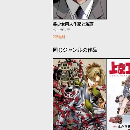
美少女同人作家と若頭
ベニガシラ
2話無料
同じジャンルの作品