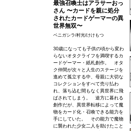
最強召喚士はアラサーおっ
さん 〜カードを親に処分
されたカードゲーマーの異
世界無双〜
ベニガシラ/村光/けけもつ
30歳になっても子供の頃から変わ
らないオタクライフを満喫するカ
ードゲーマー・紙札創作。 オタ
ク仲間が次々と人生のステージを
進めて孤立する中、母親に大切な
コレクションをすべて売り払わ
れ、落ち込む間もなく異世界に飛
ばされてしまう。 途方に暮れる
創作だが、異世界転移によって魔
物をカード化・召喚できる能力を
手にしていた。 その能力で魔物
に襲われた少女二人を助けたこと