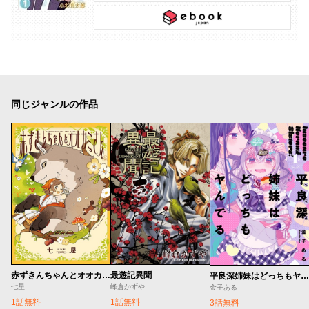
同じジャンルの作品
赤ずきんちゃんとオオカミさん
最遊記異聞
平良深姉妹はどっちもヤんでる
七星
峰倉かずや
金子ある
1話無料
1話無料
3話無料