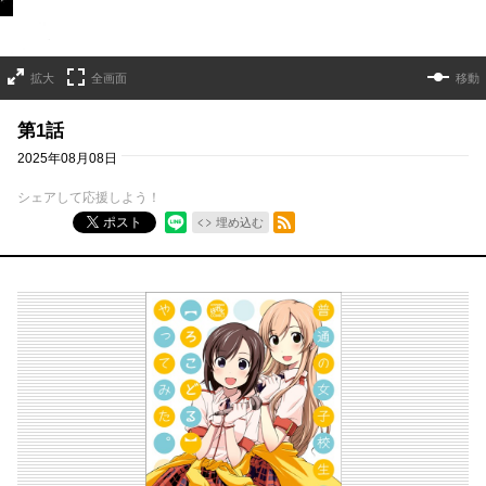
拡大
全画面
移動
第1話
2025年08月08日
シェアして応援しよう！
RSSフィード
ポスト
埋め込む