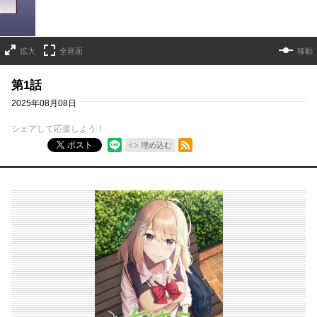
拡大
全画面
移動
第1話
2025年08月08日
シェアして応援しよう！
RSSフィード
ポスト
埋め込む