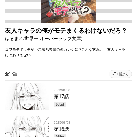
友人キャラの俺がモテまくるわけないだろ？
はるまれ/世界一(オーバーラップ文庫)
コワモテボッチが小悪魔系後輩の偽カレシに!?こんな状況、「友人キャラ」
にはありえない!!
全17話
1話から
2025/08/08
第17話
165
pt
2025/08/08
第16話
165
pt