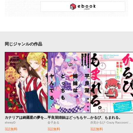
同じジャンルの作品
カナリアは綺羅星の夢をみる
平良深姉妹はどっちもヤんでる
かるび、もまれる。
sheepD
金子ある
赤見かるび･Crazy Raccoon/赤坂アカ･しろまんた/しろまんた
3話無料
3話無料
3話無料