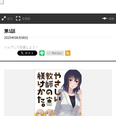
拡大
全画面
移動
第1話
2025年08月08日
シェアして応援しよう！
RSSフィード
ポスト
埋め込む