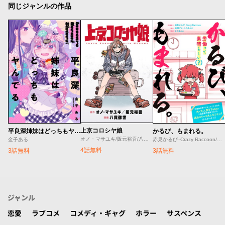
同じジャンルの作品
上京コロシヤ娘
平良深姉妹はどっちもヤんでる
かるび、もまれる。
オノ・マサユキ/阪元裕吾/八貫徹世
金子ある
赤見かるび･Crazy Raccoon/赤坂アカ･しろまんた/しろまんた
4話無料
3話無料
3話無料
ジャンル
恋愛
ラブコメ
コメディ・ギャグ
ホラー
サスペンス