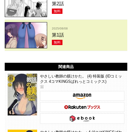
第2話
無料
2025/08/08
第1話
無料
関連商品
やさしい教師の躾けかた。 (4) 特装版 (IDコミッ
クス 4コマKINGSぱれっとコミックス)
宙