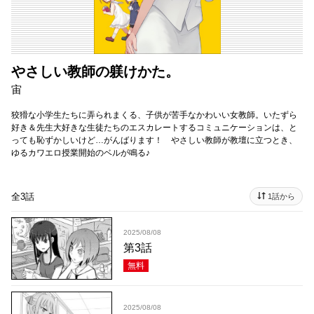
やさしい教師の躾けかた。
宙
狡猾な小学生たちに弄られまくる、子供が苦手なかわいい女教師。いたずら
好き＆先生大好きな生徒たちのエスカレートするコミュニケーションは、と
っても恥ずかしいけど…がんばります！ やさしい教師が教壇に立つとき、
ゆるカワエロ授業開始のベルが鳴る♪
全3話
1話から
2025/08/08
第3話
無料
2025/08/08