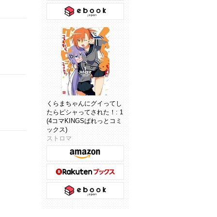
くらまちゃんにグイってし
たらピシャってされた！: 1
(4コマKINGSぱれっとコミ
ックス)
ストロマ