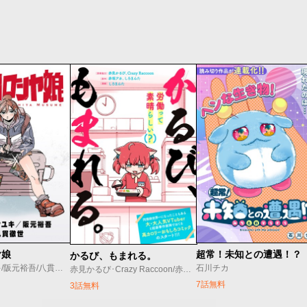
ヤ娘
超常！未知との遭遇！？
かるび、もまれる。
オノ・マサユキ/阪元裕吾/八貫徹世
石川チカ
赤見かるび･Crazy Raccoon/赤坂アカ･しろまんた/しろまんた
7話無料
3話無料