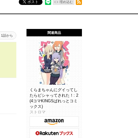
ポスト
埋め込む
関連商品
1話から
くらまちゃんにグイってし
たらピシャってされた！: 2
(4コマKINGSぱれっとコミ
ックス)
ストロマ