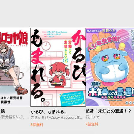
ヤ娘
超常！未知との遭遇！？
かるび、もまれる。
オノ・マサユキ/阪元裕吾/八貫徹世
石川チカ
赤見かるび･Crazy Raccoon/赤坂アカ･しろまんた/しろまんた
7話無料
3話無料