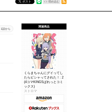
ポスト
埋め込む
関連商品
1話から
くらまちゃんにグイってし
たらピシャってされた！: 2
(4コマKINGSぱれっとコミ
ックス)
ストロマ