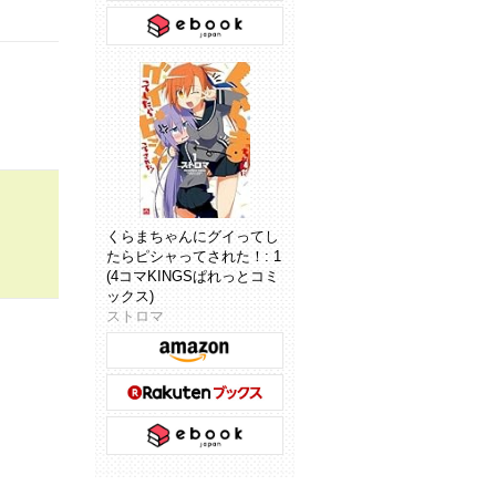
くらまちゃんにグイってし
たらピシャってされた！: 1
(4コマKINGSぱれっとコミ
ックス)
ストロマ