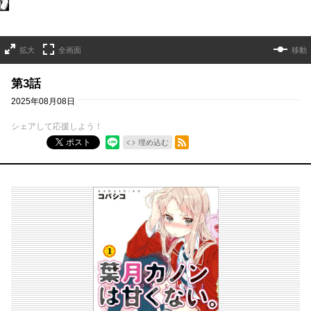
拡大
全画面
移動
第3話
2025年08月08日
シェアして応援しよう！
RSSフィード
ポスト
埋め込む