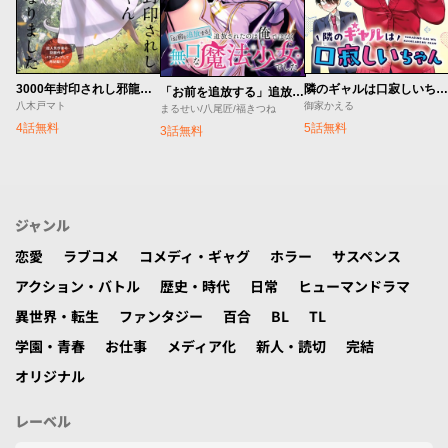
3000年封印されし邪龍ちゃんと友達になりました
隣のギャルは口寂しいちゃん
「お前を追放する」追放されたのは俺ではなく無口な魔法少女でした
八木戸マト
御家かえる
まるせい/八尾匠/福きつね
4話無料
5話無料
3話無料
ジャンル
恋愛
ラブコメ
コメディ・ギャグ
ホラー
サスペンス
アクション・バトル
歴史・時代
日常
ヒューマンドラマ
異世界・転生
ファンタジー
百合
BL
TL
学園・青春
お仕事
メディア化
新人・読切
完結
オリジナル
レーベル