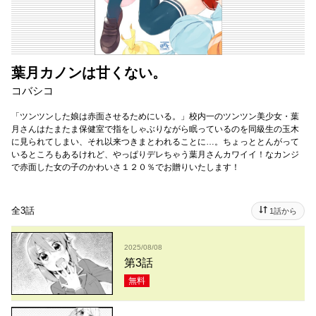
葉月カノンは甘くない。
コバシコ
「ツンツンした娘は赤面させるためにいる。」校内一のツンツン美少女・葉
月さんはたまたま保健室で指をしゃぶりながら眠っているのを同級生の玉木
に見られてしまい、それ以来つきまとわれることに…。ちょっととんがって
いるところもあるけれど、やっぱりデレちゃう葉月さんカワイイ！なカンジ
で赤面した女の子のかわいさ１２０％でお贈りいたします！
全3話
1話から
2025/08/08
第3話
無料