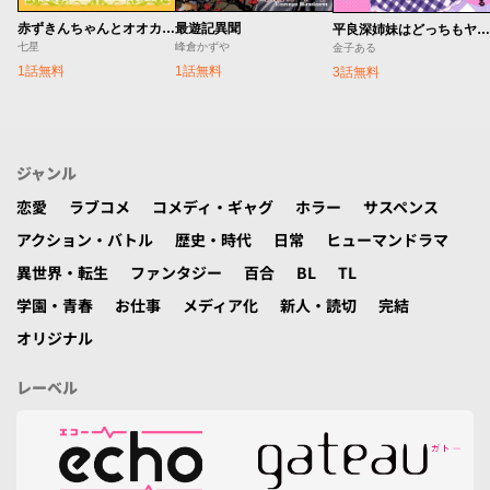
赤ずきんちゃんとオオカミさん
最遊記異聞
平良深姉妹はどっちもヤんでる
七星
峰倉かずや
金子ある
1話無料
1話無料
3話無料
ジャンル
恋愛
ラブコメ
コメディ・ギャグ
ホラー
サスペンス
アクション・バトル
歴史・時代
日常
ヒューマンドラマ
異世界・転生
ファンタジー
百合
BL
TL
学園・青春
お仕事
メディア化
新人・読切
完結
オリジナル
レーベル