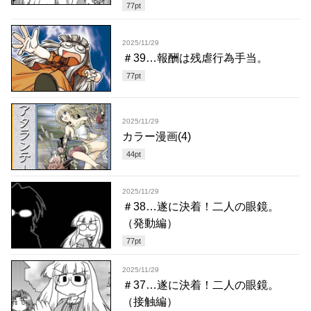
77
pt
2025/11/29
＃39…報酬は残虐行為手当。
77
pt
2025/11/29
カラー漫画(4)
44
pt
2025/11/29
＃38…遂に決着！二人の眼鏡。
（発動編）
77
pt
2025/11/29
＃37…遂に決着！二人の眼鏡。
（接触編）