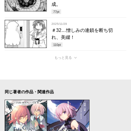
成。
77
pt
2025/11/29
＃32…憎しみの連鎖を断ち切
れ、美綴！
110
pt
もっと見る
同じ著者の作品・関連作品