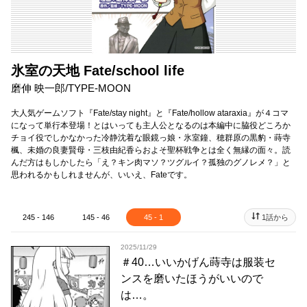
氷室の天地 Fate/school life
磨伸 映一郎/TYPE-MOON
大人気ゲームソフト『Fate/stay night』と『Fate/hollow ataraxia』が４コマ
になって単行本登場！とはいっても主人公となるのは本編中に脇役どころか
チョイ役でしかなかった冷静沈着な眼鏡っ娘・氷室鐘、穂群原の黒豹・蒔寺
楓、未婚の良妻賢母・三枝由紀香らおよそ聖杯戦争とは全く無縁の面々。読
んだ方はもしかしたら「え？キン肉マソ？ツグルイ？孤独のグノレメ？」と
思われるかもしれませんが、いいえ、Fateです。
245 - 146
145 - 46
45 - 1
1話から
2025/11/29
＃40…いいかげん蒔寺は服装セ
ンスを磨いたほうがいいので
は…。