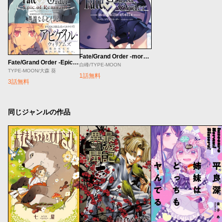
Fate/Grand Order -mortalis:stella-
Fate/Grand Order -Epic of Remnant- 亜種特異点IV 禁忌降臨庭園 セイレム 異端なるセイレム
白峰/TYPE-MOON
TYPE-MOON/大森 葵
1話無料
3話無料
同じジャンルの作品