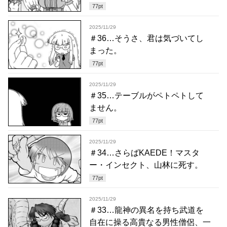
77
pt
2025/11/29
＃36…そうさ、君は気づいてし
まった。
77
pt
2025/11/29
＃35…テーブルがペトペトして
ません。
77
pt
2025/11/29
＃34…さらばKAEDE！マスタ
ー・インセクト、山林に死す。
77
pt
2025/11/29
＃33…龍神の異名を持ち武道を
自在に操る高貴なる男性僧侶、一