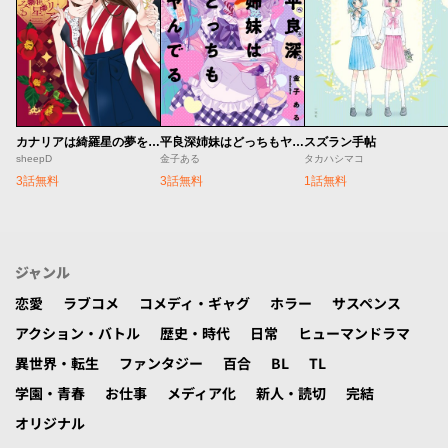
スズラン手帖
カナリアは綺羅星の夢をみる
平良深姉妹はどっちもヤんでる
タカハシマコ
sheepD
金子ある
1話無料
3話無料
3話無料
ジャンル
恋愛
ラブコメ
コメディ・ギャグ
ホラー
サスペンス
アクション・バトル
歴史・時代
日常
ヒューマンドラマ
異世界・転生
ファンタジー
百合
BL
TL
学園・青春
お仕事
メディア化
新人・読切
完結
オリジナル