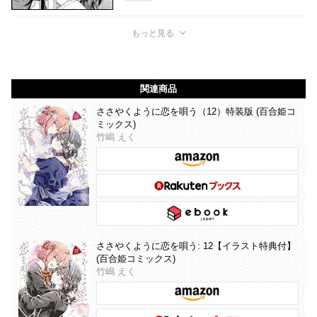
もっと見る
関連商品
ささやくように恋を唄う（12）特装版 (百合姫コ
ミックス)
竹嶋 えく
ささやくように恋を唄う: 12【イラスト特典付】
(百合姫コミックス)
竹嶋 えく