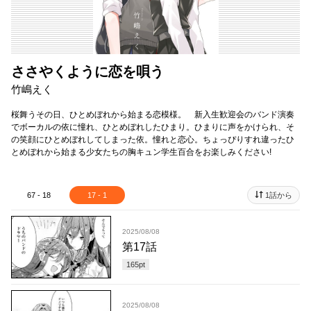
ささやくように恋を唄う
竹嶋えく
桜舞うその日、ひとめぼれから始まる恋模様。 新入生歓迎会のバンド演奏
でボーカルの依に憧れ、ひとめぼれしたひまり。ひまりに声をかけられ、そ
の笑顔にひとめぼれしてしまった依。憧れと恋心。ちょっぴりすれ違ったひ
とめぼれから始まる少女たちの胸キュン学生百合をお楽しみください!
67 - 18
17 - 1
1話から
2025/08/08
第17話
165
pt
2025/08/08