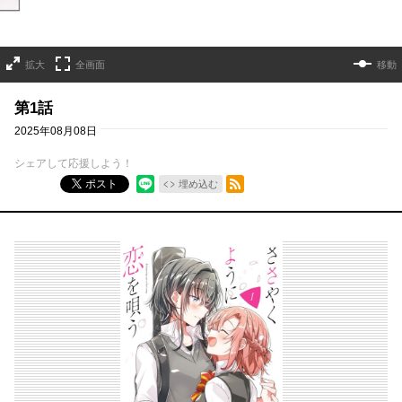
拡大
全画面
移動
第1話
2025年08月08日
シェアして応援しよう！
RSSフィード
ポスト
埋め込む