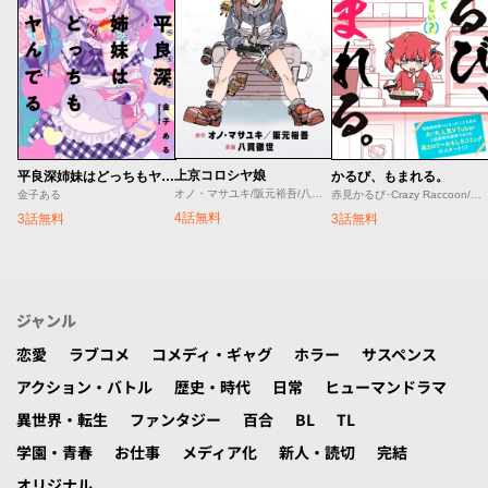
上京コロシヤ娘
平良深姉妹はどっちもヤんでる
かるび、もまれる。
オノ・マサユキ/阪元裕吾/八貫徹世
金子ある
赤見かるび･Crazy Raccoon/赤坂アカ･しろまんた/しろまんた
4話無料
3話無料
3話無料
ジャンル
恋愛
ラブコメ
コメディ・ギャグ
ホラー
サスペンス
アクション・バトル
歴史・時代
日常
ヒューマンドラマ
異世界・転生
ファンタジー
百合
BL
TL
学園・青春
お仕事
メディア化
新人・読切
完結
オリジナル