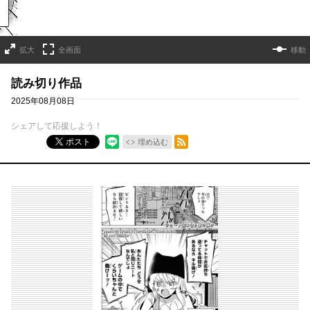
拡大
全画面
移動
読み切り作品
2025年08月08日
シェアして応援しよう！
RSSフィード
ポスト
埋め込む