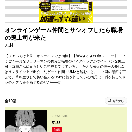
オンラインゲーム仲間とサシオフしたら職場
の鬼上司が来た
ん村
【リアルでは上司、オンラインでは相棒】【加速するすれ違い――☆】 ご
くごく平凡なサラリーマンの橋元は職場のハイスペックかつイケメンな鬼上
司・白瀬さんに日々しいご指導を受けている。 そんな橋元の唯一の楽しみ
はオンライン上で出会ったゲーム仲間・UMAと絡むこと。 上司の愚痴を言
えて、草を生やして笑い合えるUMAに気を許している橋元は、満を持してサ
シのオフ会を企画するのだが――!?
全10話
1話から
2025/08/08
#10
無料