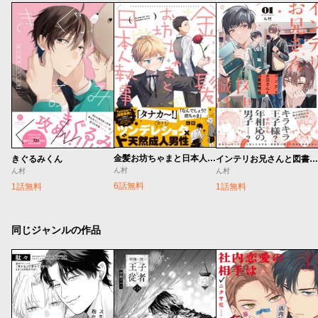
金髪お坊ちゃまと日本人執事
きぐるみくん
インテリお兄さんと図書館職員
ん村
ん村
ん村
6話無料
1話無料
1話無料
同じジャンルの作品