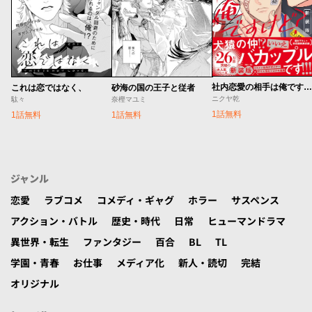
社内恋愛の相手は俺ですけど？ 新装版
これは恋ではなく、
砂海の国の王子と従者
ニクヤ乾
駄々
奈樫マユミ
1話無料
1話無料
1話無料
ジャンル
恋愛
ラブコメ
コメディ・ギャグ
ホラー
サスペンス
アクション・バトル
歴史・時代
日常
ヒューマンドラマ
異世界・転生
ファンタジー
百合
BL
TL
学園・青春
お仕事
メディア化
新人・読切
完結
オリジナル