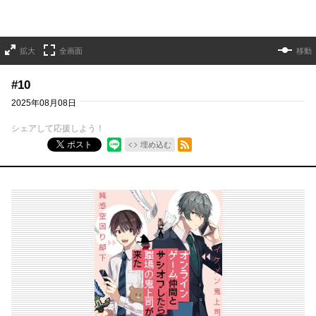
拡大
全画面
移動
#10
2025年08月08日
シェアして応援しよう！
RSSフィード
ポスト
埋め込む