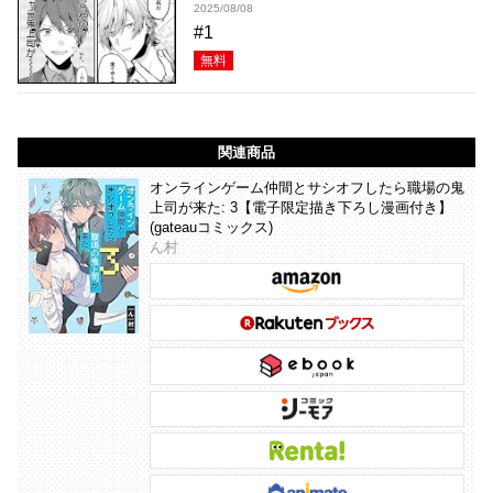
2025/08/08
#1
無料
関連商品
オンラインゲーム仲間とサシオフしたら職場の鬼
上司が来た: 3【電子限定描き下ろし漫画付き】
(gateauコミックス)
ん村