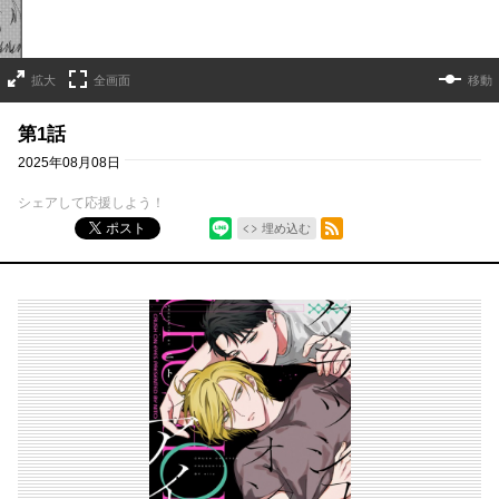
拡大
全画面
移動
第1話
2025年08月08日
シェアして応援しよう！
シェア
RSSフィード
ポスト
埋め込む