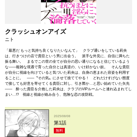
クラッシュオンアイズ
ニト
「最悪だ もっと気持ち良くなりたいなんて」 クラブ通いをしている莉央
は、行きつけの店で貴臣という男に出会う。 派手な外見に、自信に満ちた
振る舞い。 まるでこの世の全てが自分の思い通りになると信じているよう
な――複雑な境遇で育った自分とは真逆の、いけ好かない奴。 そんな貴臣
が自分に視線を向けていると気づいた莉央は、自身の恵まれた容姿を利用す
ることに。 ――〝その気〟にさせて捨ててやる！ どれだけすげない態度
で接しても好意を寄せてくる貴臣に対し、引き際か…と思い始めていた矢先
―― 酔った貴臣を介抱した莉央は、クラブのVIPルームへと連れ込まれてし
まい…!? 視線と視線が絡み合う、危険な恋の攻防戦。
2025/08/08
第1話
無料