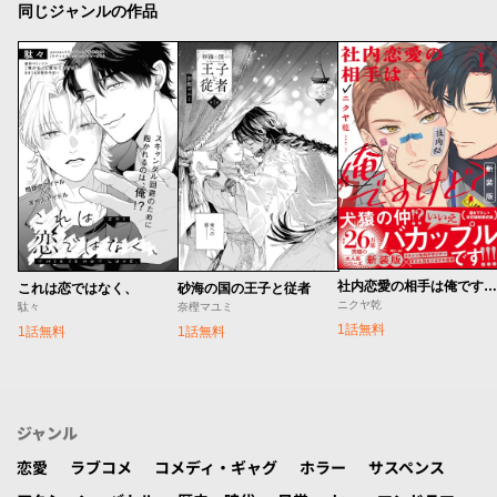
同じジャンルの作品
社内恋愛の相手は俺ですけど？ 新装版
これは恋ではなく、
砂海の国の王子と従者
ニクヤ乾
駄々
奈樫マユミ
1話無料
1話無料
1話無料
ジャンル
恋愛
ラブコメ
コメディ・ギャグ
ホラー
サスペンス