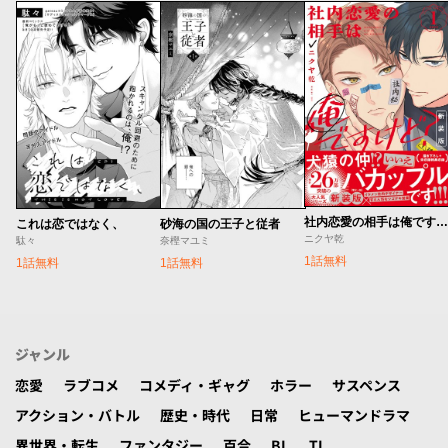
社内恋愛の相手は俺ですけど？ 新装版
これは恋ではなく、
砂海の国の王子と従者
ニクヤ乾
駄々
奈樫マユミ
1話無料
1話無料
1話無料
ジャンル
恋愛
ラブコメ
コメディ・ギャグ
ホラー
サスペンス
アクション・バトル
歴史・時代
日常
ヒューマンドラマ
異世界・転生
ファンタジー
百合
BL
TL