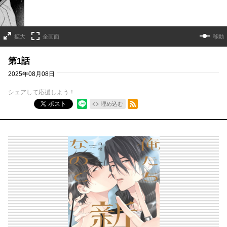
拡大
全画面
移動
第1話
2025年08月08日
シェアして応援しよう！
RSSフィード
ポスト
埋め込む