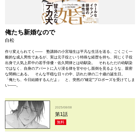
俺たち新婚なので
白松
作り変えられてく―― 塾講師の小宮瑞生は平凡な生活を送る、ごくごく一
般的な成人男性であるが、実は元子役という特殊な経歴を持ち、同じく子役
出身で人気上昇中の若手俳優・佐久間律とは幼馴染。 それもただの幼馴染
ではなく、自身のアパートに入り浸る律を甘やかし面倒を見るような、親密
な間柄にある。 そんな平穏な日々の中、訪れた律の二十歳の誕生日。
「俺たち、今日結婚するんだよ」 と、突然の"確定"プロポーズを受けてしま
い――。
2025/08/08
第1話
無料