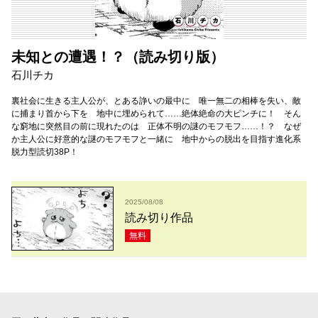
未知との遭遇！？（読み切り版）
石川チカ
裏社会に生きる主人公が、とある諍いの最中に 唯一無二の相棒を失い、敵
に捕まり首から下を 地中に埋められて……絶体絶命の大ピンチに！ そん
な窮地に突然目の前に現れたのは 正体不明の謎のモフモフ……！？ なぜ
か主人公に好意的な謎のモフモフと一緒に 地中からの脱出を目指す進化系
脱力型読切38P！
2025/08/08
読み切り作品
無料