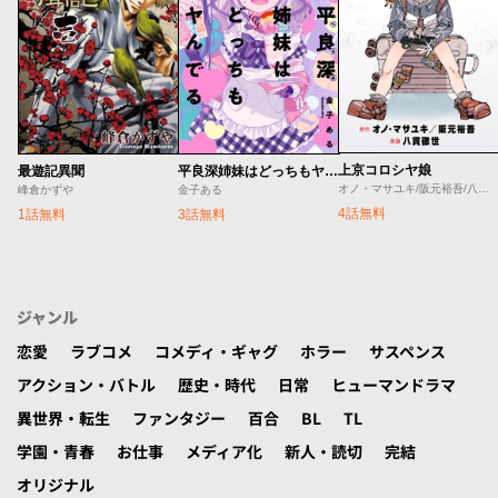
上京コロシヤ娘
最遊記異聞
平良深姉妹はどっちもヤんでる
オノ・マサユキ/阪元裕吾/八貫徹世
峰倉かずや
金子ある
4話無料
1話無料
3話無料
ジャンル
恋愛
ラブコメ
コメディ・ギャグ
ホラー
サスペンス
アクション・バトル
歴史・時代
日常
ヒューマンドラマ
異世界・転生
ファンタジー
百合
BL
TL
学園・青春
お仕事
メディア化
新人・読切
完結
オリジナル