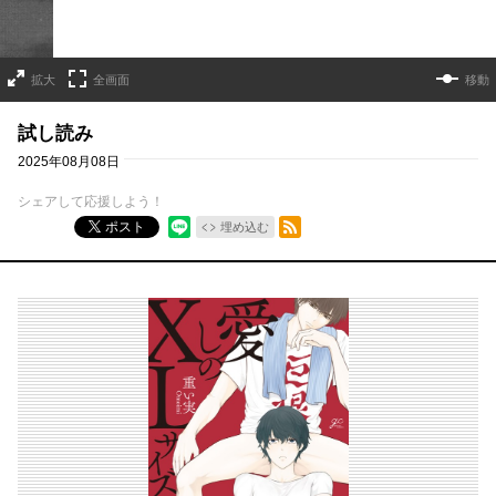
拡大
全画面
移動
試し読み
2025年08月08日
シェアして応援しよう！
RSSフィード
ポスト
埋め込む