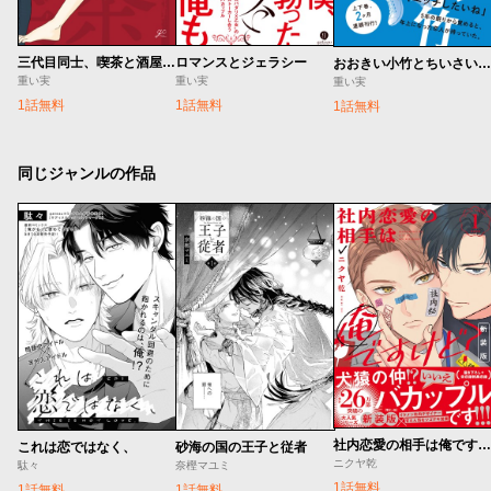
三代目同士、喫茶と酒屋の幼なじみ
ロマンスとジェラシー
おおきい小竹とちいさい武田
重い実
重い実
重い実
1話無料
1話無料
1話無料
同じジャンルの作品
社内恋愛の相手は俺ですけど？ 新装版
これは恋ではなく、
砂海の国の王子と従者
ニクヤ乾
駄々
奈樫マユミ
1話無料
1話無料
1話無料