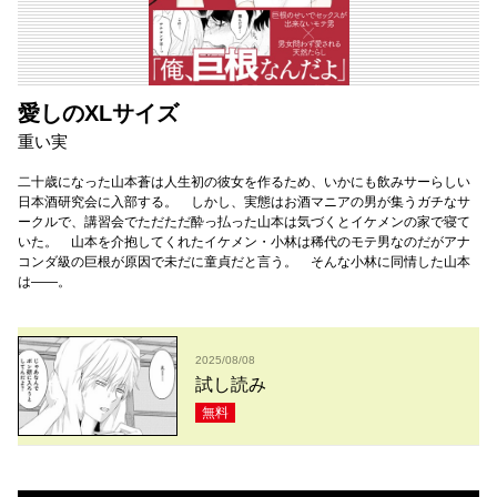
愛しのXLサイズ
重い実
二十歳になった山本蒼は人生初の彼女を作るため、いかにも飲みサーらしい
日本酒研究会に入部する。 しかし、実態はお酒マニアの男が集うガチなサ
ークルで、講習会でただただ酔っ払った山本は気づくとイケメンの家で寝て
いた。 山本を介抱してくれたイケメン・小林は稀代のモテ男なのだがアナ
コンダ級の巨根が原因で未だに童貞だと言う。 そんな小林に同情した山本
は――。
2025/08/08
試し読み
無料