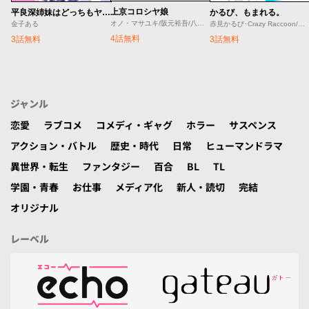
上京コロシヤ娘
平良深姉妹はどっちもヤんでる
かるび、もまれる。
オノ・マサユキ/阪元裕吾/八貫徹世
金子ある
赤見かるび･Crazy Raccoon/赤坂アカ･しろまんた/しろまんた
4話無料
3話無料
3話無料
ジャンル
恋愛
ラブコメ
コメディ・ギャグ
ホラー
サスペンス
アクション・バトル
歴史・時代
日常
ヒューマンドラマ
異世界・転生
ファンタジー
百合
BL
TL
学園・青春
お仕事
メディア化
新人・読切
完結
オリジナル
レーベル