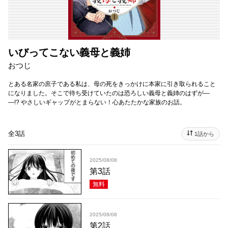
いびってこない義母と義姉
おつじ
とある名家の庶子である私は、母の死をきっかけに本家に引き取られること
になりました。そこで待ち受けていたのは恐ろしい義母と義姉のはずが―
―!? やさしいギャップがとまらない！心あたたかな家族のお話。
全3話
1話から
2025/08/08
第3話
無料
2025/08/08
第2話