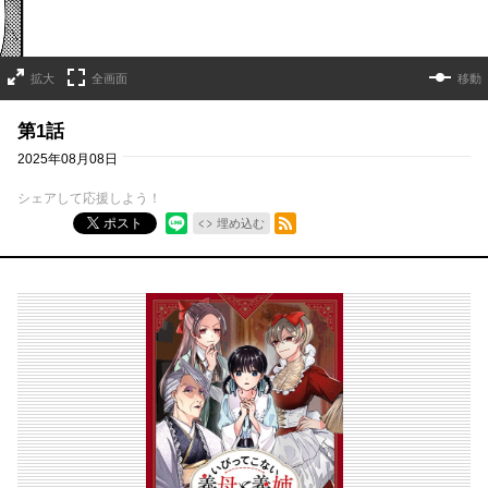
拡大
全画面
移動
第1話
2025年08月08日
シェアして応援しよう！
RSSフィード
ポスト
埋め込む