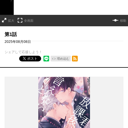
拡大
全画面
移動
第1話
2025年08月08日
シェアして応援しよう！
RSSフィード
ポスト
埋め込む