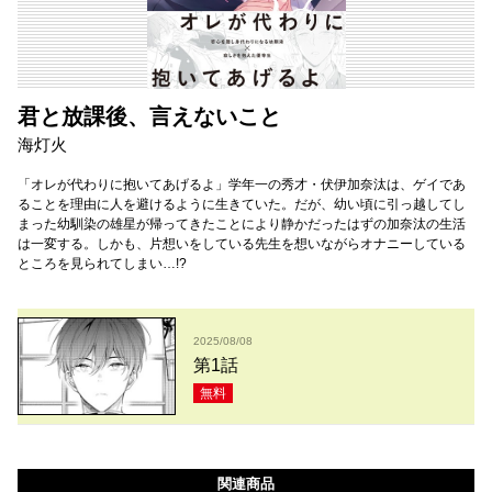
君と放課後、言えないこと
海灯火
「オレが代わりに抱いてあげるよ」学年一の秀才・伏伊加奈汰は、ゲイであ
ることを理由に人を避けるように生きていた。だが、幼い頃に引っ越してし
まった幼馴染の雄星が帰ってきたことにより静かだったはずの加奈汰の生活
は一変する。しかも、片想いをしている先生を想いながらオナニーしている
ところを見られてしまい…!?
2025/08/08
第1話
無料
関連商品