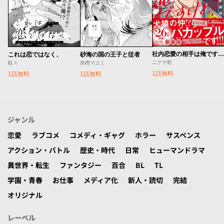
社内恋愛の相手は俺ですけど？ 新装版
これは恋ではなく、
砂海の国の王子と従者
ニクヤ乾
駄々
奈樫マユミ
1話無料
1話無料
1話無料
ジャンル
恋愛
ラブコメ
コメディ・ギャグ
ホラー
サスペンス
アクション・バトル
歴史・時代
日常
ヒューマンドラマ
異世界・転生
ファンタジー
百合
BL
TL
学園・青春
お仕事
メディア化
新人・読切
完結
オリジナル
レーベル