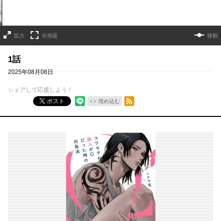
拡大
全画面
移動
1話
2025年08月08日
シェアして応援しよう！
RSSフィード
ポスト
埋め込む