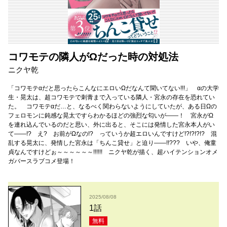
コワモテの隣人がΩだった時の対処法
ニクヤ乾
「コワモテαだと思ったらこんなにエロいΩだなんて聞いてない!!!」 αの大学
生・晃太は、超コワモテで刺青まで入っている隣人・宮永の存在を恐れてい
た。 コワモテαだ…と、なるべく関わらないようにしていたが、ある日Ωの
フェロモンに鈍感な晃太ですらわかるほどの強烈な匂いが――！ 宮永がΩ
を連れ込んでいるのだと思い、外に出ると、そこには発情した宮永本人がい
て――!? え? お前がΩなの!? っていうか超エロいんですけど!?!?!?!? 混
乱する晃太に、発情した宮永は「ちんこ貸せ」と迫り――!!??? いや、俺童
貞なんですけどぉ～～～～～～!!!!!! ニクヤ乾が描く、超ハイテンションオメ
ガバースラブコメ登場！
2025/08/08
1話
無料