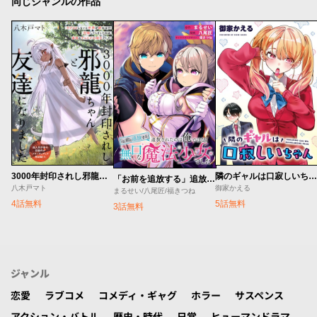
同じジャンルの作品
3000年封印されし邪龍ちゃんと友達になりました
隣のギャルは口寂しいちゃん
「お前を追放する」追放されたのは俺ではなく無口な魔法少女でした
八木戸マト
御家かえる
まるせい/八尾匠/福きつね
4話無料
5話無料
3話無料
ジャンル
恋愛
ラブコメ
コメディ・ギャグ
ホラー
サスペンス
アクション・バトル
歴史・時代
日常
ヒューマンドラマ