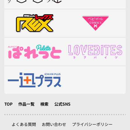
TOP
作品一覧
検索
公式SNS
よくある質問
お問い合わせ
プライバシーポリシー