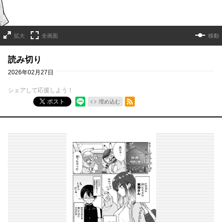
拡大
全画面
移動
読み切り
2026年02月27日
シェアして応援しよう！
RSSフィード
ポスト
埋め込む