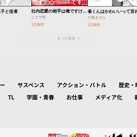
社内恋愛の相手は俺ですけど？ 新装版
王子と従者
ニクヤ乾
七海まそら
1話無料
1話無料
もっと見る
ー
サスペンス
アクション・バトル
歴史・
TL
学園・青春
お仕事
メディア化