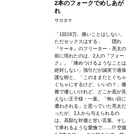
2本のフォークでめしあが
れ
サカタケ
「1回16万。痛いことはしない。
ただセックスはする」 隠れ
『ケーキ』のフリーター・亮太の
前に現れたのは、2人の『フォー
ク』。「痛めつけるようなことは
絶対しない」強引だが誠実で過保
護な樹と、「このままだとぐちゃ
ぐちゃにするけど、いいの？」優
雅で優しいけれど、どこか底が見
えない王子様・一葉。「怖い目に
遭わされる」と思っていた亮太だ
ったが、2人から与えられるの
は、高額な対価と甘い言葉、そし
て痺れるような愛撫で……!? 空腹