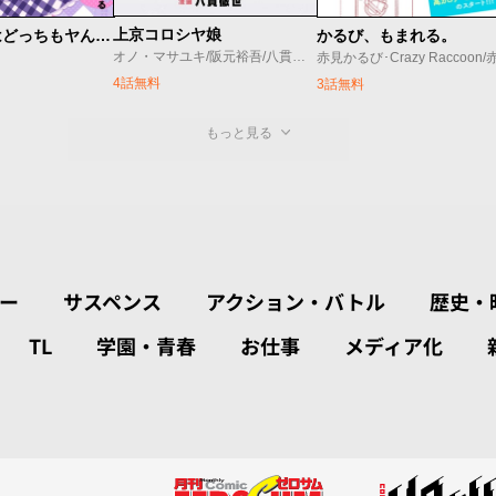
上京コロシヤ娘
平良深姉妹はどっちもヤんでる
かるび、もまれる。
オノ・マサユキ/阪元裕吾/八貫徹世
4話無料
3話無料
もっと見る
ー
サスペンス
アクション・バトル
歴史・
TL
学園・青春
お仕事
メディア化