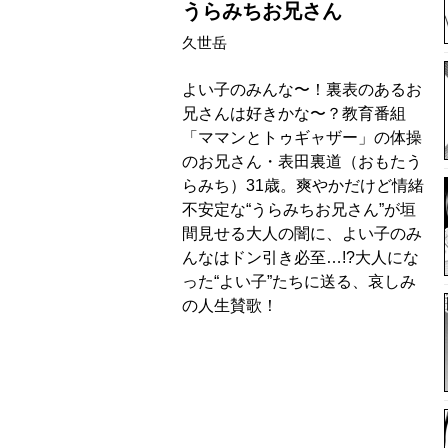
うらみちお兄さん
久世岳
よい子のみんな〜！裏表のあるお
兄さんは好きかな〜？教育番組
「ママンとトゥギャザー」の体操
のお兄さん・表田裏道（おもたう
らみち）31歳。爽やかだけど情緒
不安定な“うらみちお兄さん”が垣
間見せる大人の闇に、よい子のみ
んなはドン引き必至…!?大人にな
った“よい子”たちに送る、哀しみ
の人生賛歌！