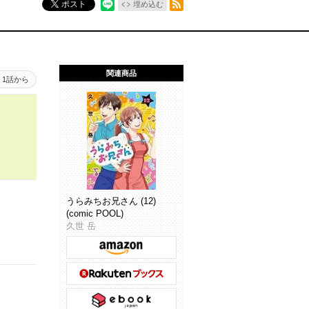
ポスト
埋め込む
関連商品
1話から
うらみちお兄さん (12)
(comic POOL)
久世 岳