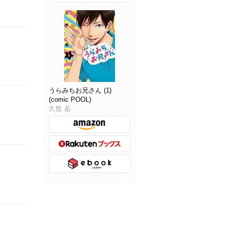
うらみちお兄さん (1)
(comic POOL)
久世 岳