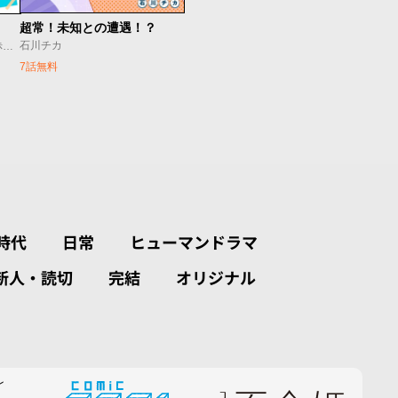
超常！未知との遭遇！？
石川チカ
赤見かるび･Crazy Raccoon/赤坂アカ･しろまんた/しろまんた
7話無料
時代
日常
ヒューマンドラマ
新人・読切
完結
オリジナル