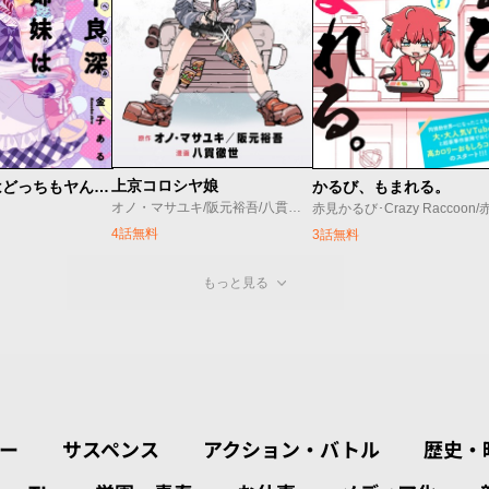
上京コロシヤ娘
平良深姉妹はどっちもヤんでる
かるび、もまれる。
オノ・マサユキ/阪元裕吾/八貫徹世
4話無料
3話無料
もっと見る
ー
サスペンス
アクション・バトル
歴史・