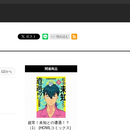
RSSフィード
ポスト
埋め込む
関連商品
1話から
超常！未知との遭遇！？
（1） (HOWLコミックス)