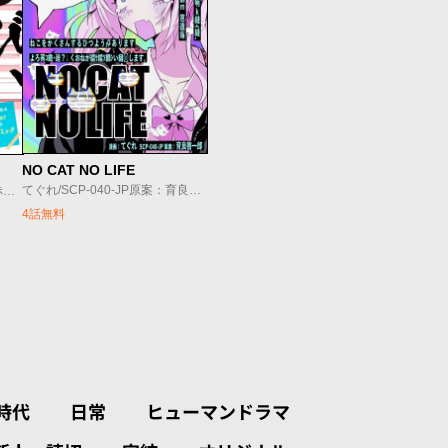
NO CAT NO LIFE
てぐれ/SCP-040-JP原案：育良啓一郎
赤見かるび･Crazy Raccoon/赤坂アカ･しろまんた/しろまんた
4話無料
時代
日常
ヒューマンドラマ