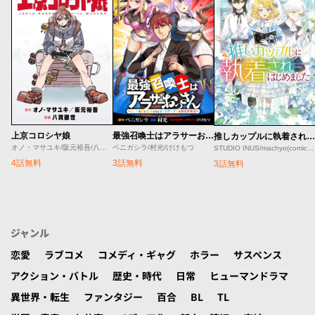
上京コロシヤ娘
最強召喚士はアラサーおっさん 〜カードを親に処分されたカードゲーマーの異世界無双〜
推しカップルに執着されはじめました
オノ・マサユキ/阪元裕吾/八貫徹世
ベニガシラ/村光/けけもつ
STUDIO INUS/machyo(comicloft)/Joowinter
4話無料
3話無料
3話無料
ジャンル
恋愛
ラブコメ
コメディ・ギャグ
ホラー
サスペンス
アクション・バトル
歴史・時代
日常
ヒューマンドラマ
異世界・転生
ファンタジー
百合
BL
TL