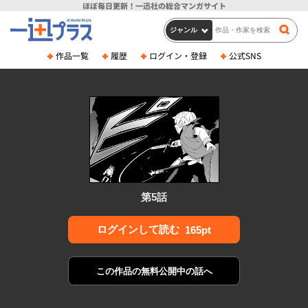
ほぼ毎日更新！
一迅社の総合マンガサイト
作品一覧
履歴
ログイン・登録
公式SNS
第5話
ログインして読む
165pt
この作品の
無料公開中の話へ