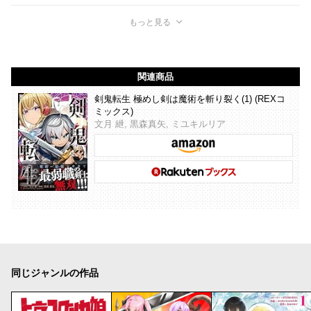
もっと見る
関連商品
剣鬼転生 極めし剣は魔術を斬り裂く(1) (REXコ
ミックス)
文月 紲, 黒森真矢, ミユキルリア
同じジャンルの作品