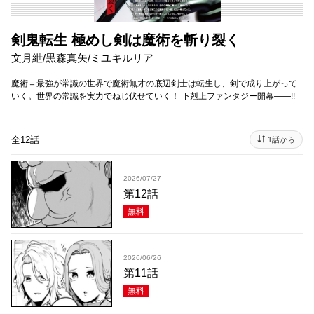
剣鬼転生 極めし剣は魔術を斬り裂く
文月紲/黒森真矢/ミユキルリア
魔術＝最強が常識の世界で魔術無才の底辺剣士は転生し、剣で成り上がって
いく。世界の常識を実力でねじ伏せていく！ 下剋上ファンタジー開幕――!!
全12話
1話から
2026/07/27
第12話
無料
2026/06/26
第11話
無料