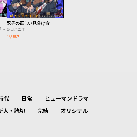
双子の正しい見分け方
てぐれ/SCP-040-JP原案：育良啓一郎
鯨田ハニオ
1話無料
時代
日常
ヒューマンドラマ
新人・読切
完結
オリジナル