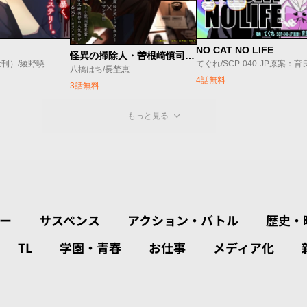
NO CAT NO LIFE
怪異の掃除人・曽根崎慎司の事件ファイル
刊）/綾野暁
八橋はち/長埜恵
4話無料
3話無料
もっと見る
ー
サスペンス
アクション・バトル
歴史・
TL
学園・青春
お仕事
メディア化