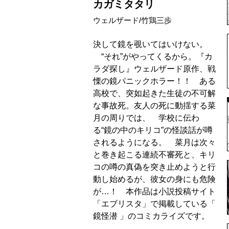
カガミタタリ
ウェルザード/竹鶏三歩
決して鏡を覗いてはいけない。
“それ”がやってくるから。『カ
ラダ探し』ウェルザード原作、戦
慄の鏡パニックホラー！！ ある
高校で、突如起きた生徒の不可解
な事故死。友人の死に動揺する菜
月の周りでは、 学校に伝わ
る“鏡の中のキリコ”の怪談話が噂
されるようになる。 菜月は次々
と巻き起こる連続不審死と、キリ
コの噂の真偽を突き止めようと行
動し始めるが、彼女の身にも危険
が…！ 本作品は小説投稿サイト
「エブリスタ」で掲載している「
鏡怪潜 」のコミカライズです。