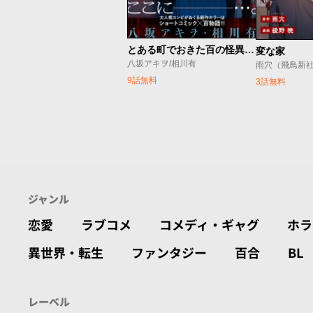
とある町でおきた百の怪異について
変な家
八坂アキヲ/相川有
雨穴（飛鳥新社
9話無料
3話無料
ジャンル
恋愛
ラブコメ
コメディ・ギャグ
ホラ
異世界・転生
ファンタジー
百合
BL
レーベル