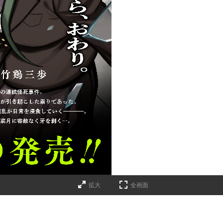
拡大
全画面
！