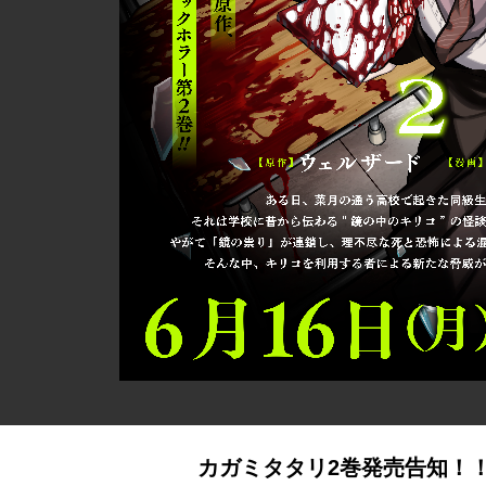
カガミタタリ2巻発売告知！