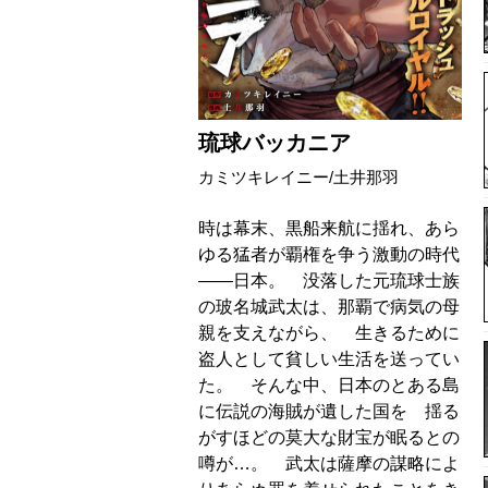
琉球バッカニア
カミツキレイニー/土井那羽
時は幕末、黒船来航に揺れ、あら
ゆる猛者が覇権を争う激動の時代
――日本。 没落した元琉球士族
の玻名城武太は、那覇で病気の母
親を支えながら、 生きるために
盗人として貧しい生活を送ってい
た。 そんな中、日本のとある島
に伝説の海賊が遺した国を 揺る
がすほどの莫大な財宝が眠るとの
噂が…。 武太は薩摩の謀略によ