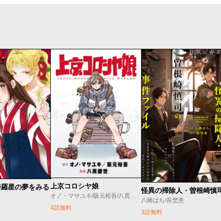
上京コロシヤ娘
綺羅星の夢をみる
オノ・マサユキ/阪元裕吾/八貫徹世
八橋はち/長埜恵
4話無料
3話無料