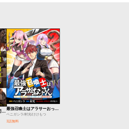
最強召喚士はアラサーおっさん 〜カードを親に処分されたカードゲーマーの異世界無双〜
怪異の掃除人・曽根崎慎司の事件ファイル
ベニガシラ/村光/けけもつ
3話無料