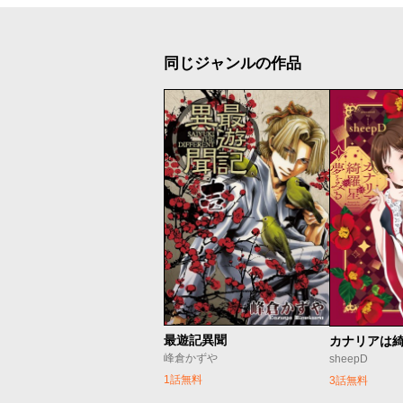
同じジャンルの作品
最遊記異聞
カナリアは
峰倉かずや
sheepD
1話無料
3話無料