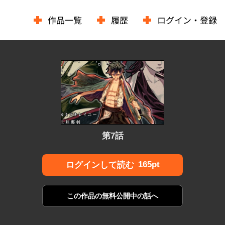
作品一覧
履歴
ログイン・登録
第7話
165pt
ログインして読む
この作品の
無料公開中の話へ