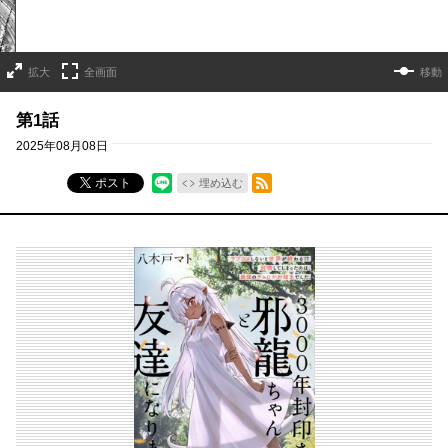
拡大
全画面
移動
第1話
2025年08月08日
RSSフィード
ポスト
埋め込む