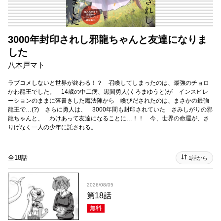
3000年封印されし邪龍ちゃんと友達になりま
した
八木戸マト
ラブコメしないと世界が終わる！？ 召喚してしまったのは、最強のチョロ
かわ龍王でした。 14歳の中二病、黒間勇人(くろまゆうと)が インスピレ
ーションのままに落書きした魔法陣から 喚びだされたのは、まさかの最強
龍王で…(?) さらに勇人は、 3000年間も封印されていた さみしがりの邪
龍ちゃんと、 わけあって友達になることに…！！ 今、世界の命運が、さ
りげなく一人の少年に託される。
全18話
1話から
2026/08/05
第18話
無料