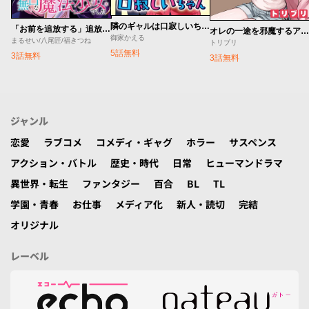
隣のギャルは口寂しいちゃん
「お前を追放する」追放されたのは俺ではなく無口な魔法少女でした
オレの一途を邪魔するアイツ
御家かえる
まるせい/八尾匠/福きつね
トリブリ
5話無料
3話無料
3話無料
ジャンル
恋愛
ラブコメ
コメディ・ギャグ
ホラー
サスペンス
アクション・バトル
歴史・時代
日常
ヒューマンドラマ
異世界・転生
ファンタジー
百合
BL
TL
学園・青春
お仕事
メディア化
新人・読切
完結
オリジナル
レーベル