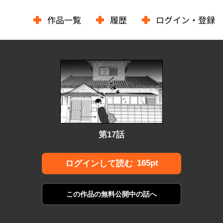
作品一覧
履歴
ログイン・登録
第17話
165pt
ログインして読む
この作品の
無料公開中の話へ