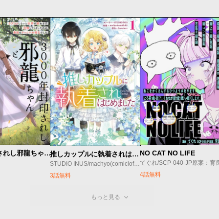
3000年封印されし邪龍ちゃんと友達になりました
NO CAT NO LIFE
推しカップルに執着されはじめました
STUDIO INUS/machyo(comicloft)/Joowinter
4話無料
3話無料
もっと見る