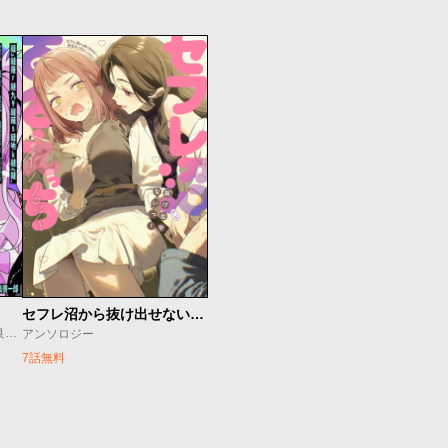
セフレ沼から抜け出せないっ！百合えっちアンソロジー
てぐれ/SCP-040-JP原案：育良啓一郎
アンソロジー
7話無料