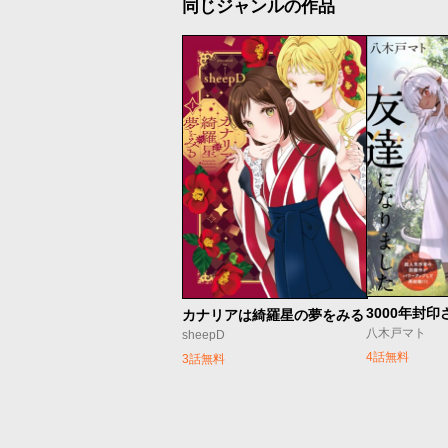
同じジャンルの作品
カナリアは綺羅星の夢をみる
八木戸マト
sheepD
4話無料
3話無料