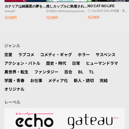
NO CAT NO LIFE
カナリアは綺羅星の夢をみる
推しカップルに執着されはじめました
てぐれ/SCP-040-JP原案：育良啓一郎
sheepD
STUDIO INUS/machyo(comicloft)/Joowinter
4話無料
3話無料
3話無料
ジャンル
恋愛
ラブコメ
コメディ・ギャグ
ホラー
サスペンス
アクション・バトル
歴史・時代
日常
ヒューマンドラマ
異世界・転生
ファンタジー
百合
BL
TL
学園・青春
お仕事
メディア化
新人・読切
完結
オリジナル
レーベル