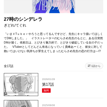
27時のシンデレラ
ぎどれ/てぐれ
「いまＶTｕｂｅｒやろうと思ってるんですけど、先生にキャラ描いてほしく
てDMしました。」 イラストレーターのむらさめ先生のもとに、ある日突然
DMが届く。依頼主は、とびきり魅力的で、とびきり破綻している女の子だっ
た。 VTuberとしてどんどん有名になっていく貴峰あーくと、彼女に対して
抱いてはいけない気持ちが芽生えてしまったむらさめ先生の恋の行方は---!?
全17話
1話から
2026/01/28
第17話
無料
2025/08/08