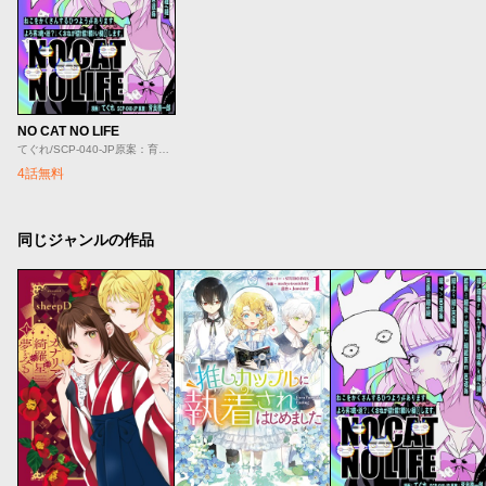
NO CAT NO LIFE
てぐれ/SCP-040-JP原案：育良啓一郎
4話無料
同じジャンルの作品