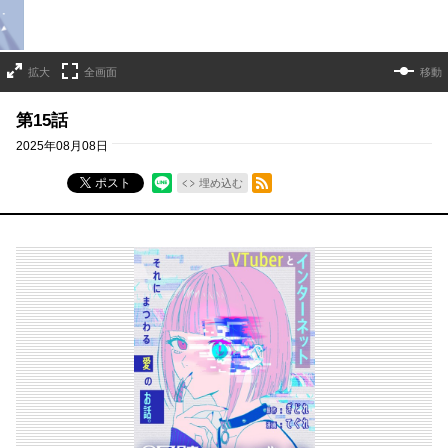
拡大
全画面
移動
第15話
2025年08月08日
RSSフィード
ポスト
埋め込む