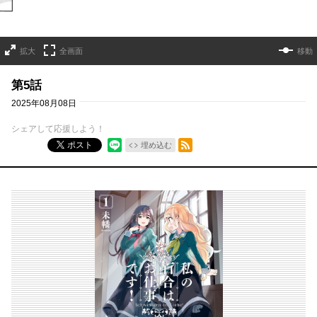
拡大
全画面
移動
第5話
2025年08月08日
シェアして応援しよう！
RSSフィード
ポスト
埋め込む