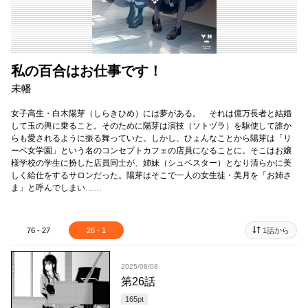
私の百合はお仕事です！
未幡
女子高生・白木陽芽（しらきひめ）には夢がある。 それは億万長者と結婚
して玉の輿に乗ること。そのために陽芽は演技（ソトヅラ）を駆使して誰か
らも愛されるように振る舞っていた。しかし、ひょんなことから陽芽は「リ
ーベ女学園」という名のコンセプトカフェの店員になることに。そこはお嬢
様学校の学生に扮した店員同士が、姉妹（シュベスター）となり清らかに美
しく給仕をするサロンだった。陽芽はそこで一人の女生徒・美月を「お姉さ
ま」と呼んでしまい……
76 - 27
26 - 1
1話から
2025/08/08
第26話
165
pt