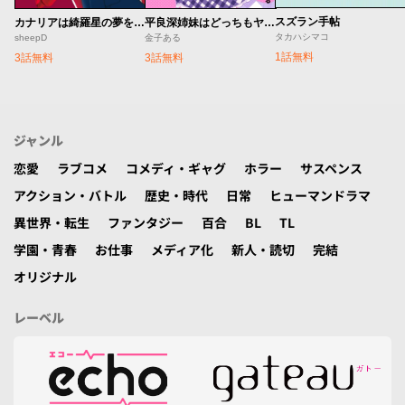
スズラン手帖
カナリアは綺羅星の夢をみる
平良深姉妹はどっちもヤんでる
タカハシマコ
sheepD
金子ある
1話無料
3話無料
3話無料
ジャンル
恋愛
ラブコメ
コメディ・ギャグ
ホラー
サスペンス
アクション・バトル
歴史・時代
日常
ヒューマンドラマ
異世界・転生
ファンタジー
百合
BL
TL
学園・青春
お仕事
メディア化
新人・読切
完結
オリジナル
レーベル