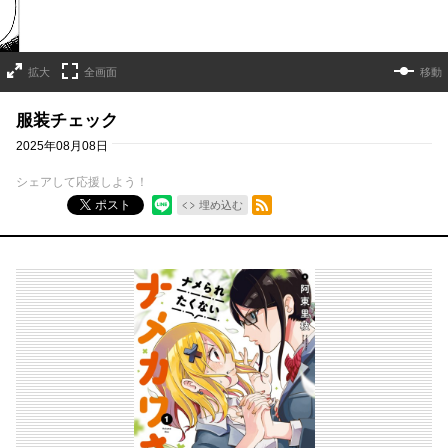
拡大
全画面
移動
服装チェック
2025年08月08日
シェアして応援しよう！
RSSフィード
ポスト
埋め込む