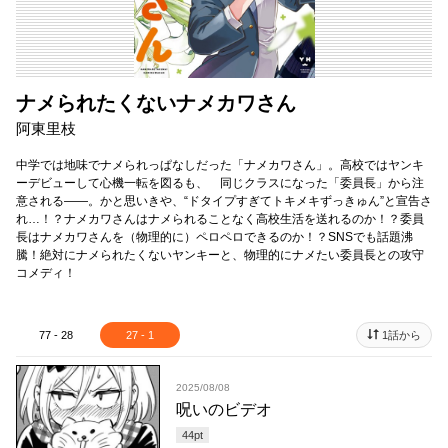
ナメられたくないナメカワさん
阿東里枝
中学では地味でナメられっぱなしだった「ナメカワさん」。高校ではヤンキ
ーデビューして心機一転を図るも、 同じクラスになった「委員長」から注
意される――。かと思いきや、“ドタイプすぎてトキメキずっきゅん”と宣告さ
れ…！？ナメカワさんはナメられることなく高校生活を送れるのか！？委員
長はナメカワさんを（物理的に）ペロペロできるのか！？SNSでも話題沸
騰！絶対にナメられたくないヤンキーと、物理的にナメたい委員長との攻守
コメディ！
77 - 28
27 - 1
1話から
2025/08/08
呪いのビデオ
44
pt