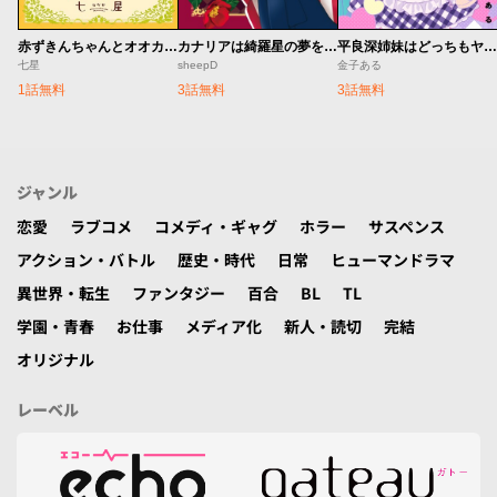
赤ずきんちゃんとオオカミさん
カナリアは綺羅星の夢をみる
平良深姉妹はどっちもヤんでる
七星
sheepD
金子ある
1話無料
3話無料
3話無料
ジャンル
恋愛
ラブコメ
コメディ・ギャグ
ホラー
サスペンス
アクション・バトル
歴史・時代
日常
ヒューマンドラマ
異世界・転生
ファンタジー
百合
BL
TL
学園・青春
お仕事
メディア化
新人・読切
完結
オリジナル
レーベル