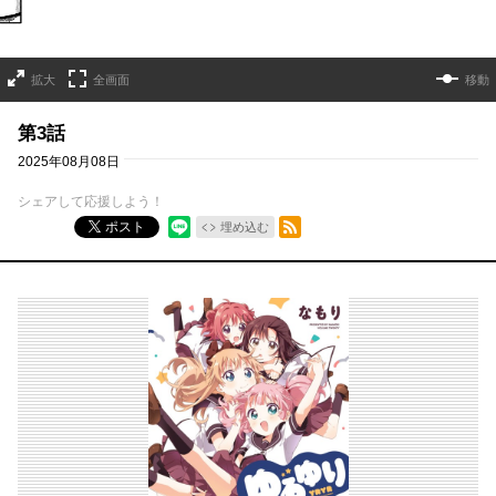
拡大
全画面
移動
第3話
2025年08月08日
シェアして応援しよう！
RSSフィード
ポスト
埋め込む