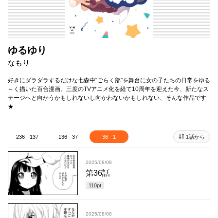
ゆるゆり
なもり
好きにダラダラするだけな七森中“ごらく部”を舞台に女の子たちの日常をゆる
～く描いた百合漫画。三度のTVアニメ化を経て10周年を迎えた今、新たなス
テージへと向かうかもしれないし向かわないかもしれない、そんな作品です
★
236 - 137
136 - 37
36 - 1
1話から
2025/08/08
第36話
110
pt
2025/08/08