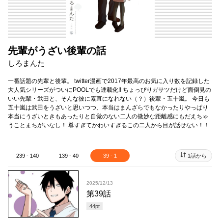
先輩がうざい後輩の話
しろまんた
一番話題の先輩と後輩。 twitter漫画で2017年最高のお気に入り数を記録した
大人気シリーズがついにPOOLでも連載化!! ちょっぴりガサツだけど面倒見の
いい先輩・武田と、そんな彼に素直になれない（？）後輩・五十嵐。 今日も
五十嵐は武田をうざいと思いつつ、本当はまんざらでもなかったりやっぱり
本当にうざいときもあったりと自覚のない二人の微妙な距離感にもだえちゃ
うことまちがいなし！ 尊すぎてかわいすぎるこの二人から目が話せない！！
239 - 140
139 - 40
39 - 1
1話から
2025/12/13
第39話
44
pt