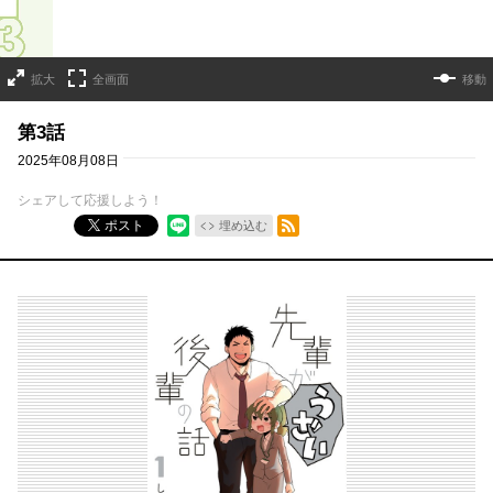
拡大
全画面
移動
第3話
2025年08月08日
シェアして応援しよう！
RSSフィード
ポスト
埋め込む