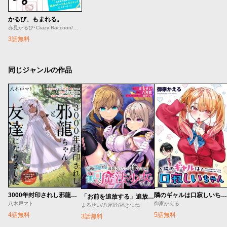
かるび、もまれる。
赤見かるび･Crazy Raccoon/赤坂アカ･しろまんた/しろまんた
3話無料
同じジャンルの作品
3000年封印されし邪龍ちゃんと友達になりました
隣のギャルは口寂しいちゃん
「お前を追放する」追放されたのは俺ではなく無口な魔法少女でした
八木戸マト
御家かえる
まるせい/八尾匠/福きつね
4話無料
5話無料
3話無料