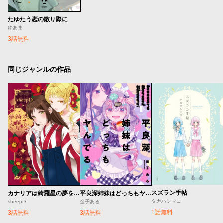
たゆたう恋の散り際に
ゆあま
3話無料
同じジャンルの作品
スズラン手帖
カナリアは綺羅星の夢をみる
平良深姉妹はどっちもヤんでる
タカハシマコ
sheepD
金子ある
1話無料
3話無料
3話無料