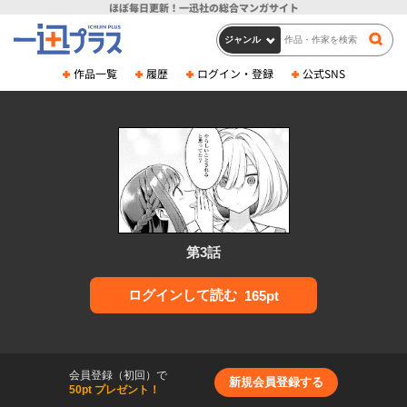
ほぼ毎日更新！
一迅社の総合マンガサイト
作品一覧
履歴
ログイン・登録
公式SNS
第3話
ログインして読む
165pt
会員登録（初回）で
新規会員登録する
50pt プレゼント！