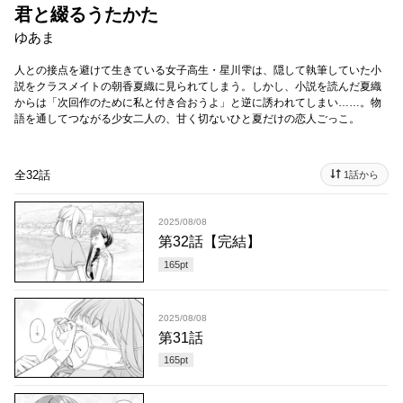
君と綴るうたかた
ゆあま
人との接点を避けて生きている女子高生・星川雫は、隠して執筆していた小
説をクラスメイトの朝香夏織に見られてしまう。しかし、小説を読んだ夏織
からは「次回作のために私と付き合おうよ」と逆に誘われてしまい……。物
語を通してつながる少女二人の、甘く切ないひと夏だけの恋人ごっこ。
全32話
1話から
2025/08/08
第32話【完結】
165
pt
2025/08/08
第31話
165
pt