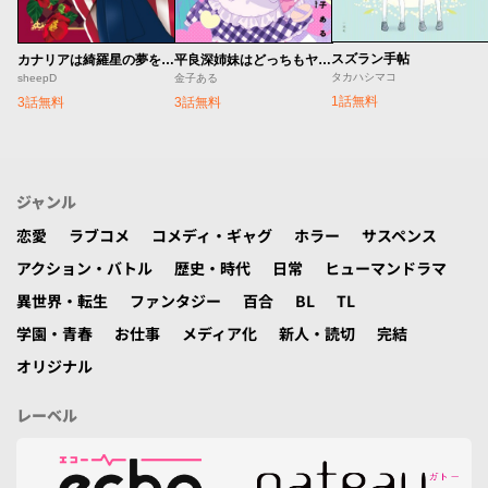
スズラン手帖
カナリアは綺羅星の夢をみる
平良深姉妹はどっちもヤんでる
タカハシマコ
sheepD
金子ある
1話無料
3話無料
3話無料
ジャンル
恋愛
ラブコメ
コメディ・ギャグ
ホラー
サスペンス
アクション・バトル
歴史・時代
日常
ヒューマンドラマ
異世界・転生
ファンタジー
百合
BL
TL
学園・青春
お仕事
メディア化
新人・読切
完結
オリジナル
レーベル