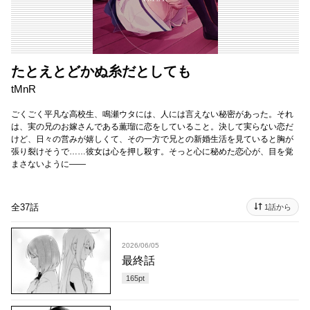
たとえとどかぬ糸だとしても
tMnR
ごくごく平凡な高校生、鳴瀬ウタには、人には言えない秘密があった。それ
は、実の兄のお嫁さんである薫瑠に恋をしていること。決して実らない恋だ
けど、日々の営みが嬉しくて、その一方で兄との新婚生活を見ていると胸が
張り裂けそうで……彼女は心を押し殺す。そっと心に秘めた恋心が、目を覚
まさないように――
全37話
1話から
2026/06/05
最終話
165
pt