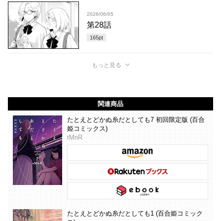
2026/06/05
第28話
165
pt
もっと見る
関連商品
たとえとどかぬ糸だとしても7 初回限定版 (百合
姫コミックス)
tMnR
たとえとどかぬ糸だとしても1 (百合姫コミック