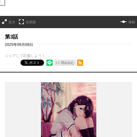
拡大
全画面
移動
第3話
2025年08月08日
シェアして応援しよう！
RSSフィード
ポスト
埋め込む