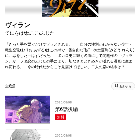
ヴィラン
てにをは/ねここ/ふじた
「きっと手を繋ぐだけでゾッとされる。」 自分の性別がわからない少年・
織生空弦(おりお あずる)はこの街で一番自由な“彼”・御堂蓮利(みどう れんり)
に、恋をした---はずだった。 ボカロ史に輝く名曲にして問題作の『ヴィラ
ン』が ヲタ恋のふじたの手により、切なさとときめきが溢れる漫画に生ま
れ変わる。 今の時代だからこそ見届けてほしい、二人の恋の結末は？
全8話
1話から
2025/08/08
第6話後編
無料
2025/08/08