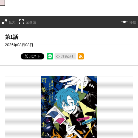
拡大
全画面
移動
第1話
2025年08月08日
RSSフィード
ポスト
埋め込む