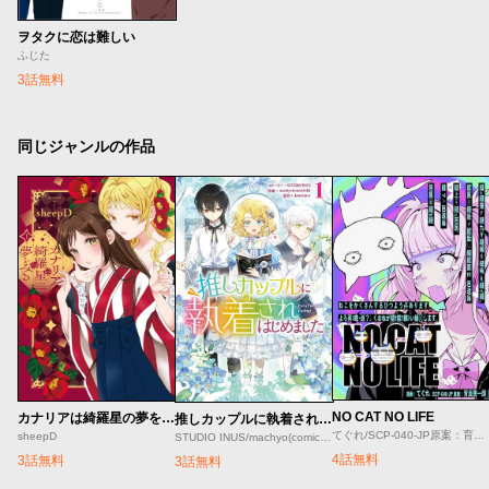
ヲタクに恋は難しい
ふじた
3話無料
同じジャンルの作品
NO CAT NO LIFE
カナリアは綺羅星の夢をみる
推しカップルに執着されはじめました
てぐれ/SCP-040-JP原案：育良啓一郎
sheepD
STUDIO INUS/machyo(comicloft)/Joowinter
4話無料
3話無料
3話無料