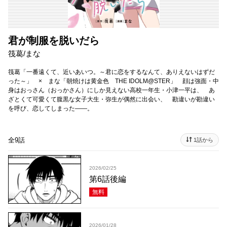
君が制服を脱いだら
筏葛/まな
筏葛「一番遠くて、近いあいつ。～君に恋をするなんて、ありえないはずだ
った～」 × まな「朝焼けは黄金色 THE IDOLM@STER」 顔は強面・中
身はおっさん（おっかさん）にしか見えない高校一年生・小津一平は、 あ
ざとくて可愛くて腹黒な女子大生・弥生が偶然に出会い、 勘違いが勘違い
を呼び、恋してしまった――。
全9話
1話から
2026/02/25
第6話後編
無料
2026/01/28