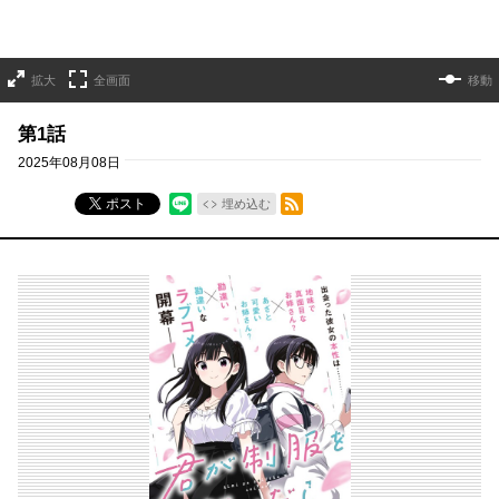
拡大
全画面
移動
第1話
2025年08月08日
RSSフィード
ポスト
埋め込む