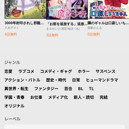
3000年封印されし邪龍ちゃんと友達になりました
隣のギャルは口寂しいちゃん
「お前を追放する」追放されたのは俺ではなく無口な魔法少女でした
八木戸マト
御家かえる
まるせい/八尾匠/福きつね
4話無料
5話無料
3話無料
ジャンル
恋愛
ラブコメ
コメディ・ギャグ
ホラー
サスペンス
アクション・バトル
歴史・時代
日常
ヒューマンドラマ
異世界・転生
ファンタジー
百合
BL
TL
学園・青春
お仕事
メディア化
新人・読切
完結
オリジナル
レーベル