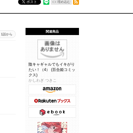
ポスト
埋め込む
関連商品
1話から
陰キャギャルでもイキがり
たい！（4） (百合姫コミッ
クス)
かしわぎ つきこ