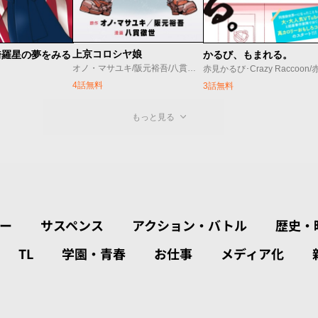
上京コロシヤ娘
綺羅星の夢をみる
かるび、もまれる。
オノ・マサユキ/阪元裕吾/八貫徹世
4話無料
3話無料
もっと見る
ー
サスペンス
アクション・バトル
歴史・
TL
学園・青春
お仕事
メディア化