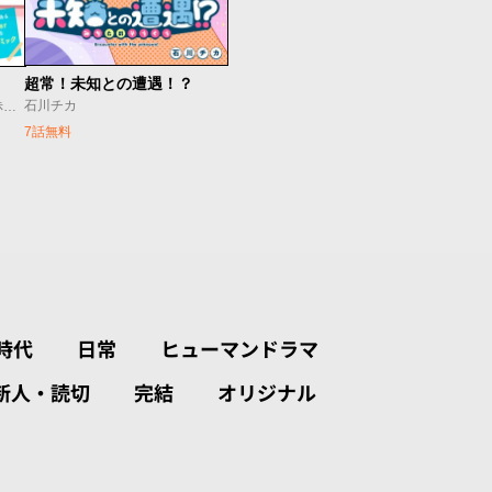
超常！未知との遭遇！？
石川チカ
赤見かるび･Crazy Raccoon/赤坂アカ･しろまんた/しろまんた
7話無料
時代
日常
ヒューマンドラマ
新人・読切
完結
オリジナル