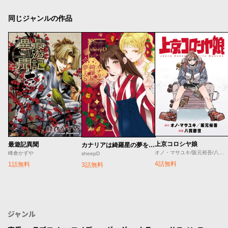
同じジャンルの作品
上京コロシヤ娘
最遊記異聞
カナリアは綺羅星の夢をみる
オノ・マサユキ/阪元裕吾/八貫徹世
峰倉かずや
sheepD
4話無料
1話無料
3話無料
ジャンル