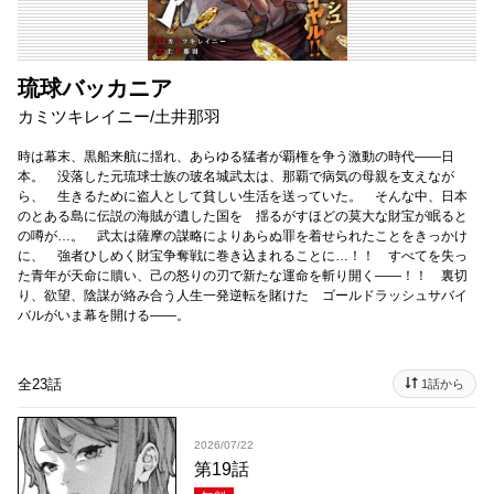
琉球バッカニア
カミツキレイニー/土井那羽
時は幕末、黒船来航に揺れ、あらゆる猛者が覇権を争う激動の時代――日
本。 没落した元琉球士族の玻名城武太は、那覇で病気の母親を支えなが
ら、 生きるために盗人として貧しい生活を送っていた。 そんな中、日本
のとある島に伝説の海賊が遺した国を 揺るがすほどの莫大な財宝が眠ると
の噂が…。 武太は薩摩の謀略によりあらぬ罪を着せられたことをきっかけ
に、 強者ひしめく財宝争奪戦に巻き込まれることに…！！ すべてを失っ
た青年が天命に贖い、己の怒りの刃で新たな運命を斬り開く――！！ 裏切
り、欲望、陰謀が絡み合う人生一発逆転を賭けた ゴールドラッシュサバイ
バルがいま幕を開ける――。
全23話
1話から
2026/07/22
第19話