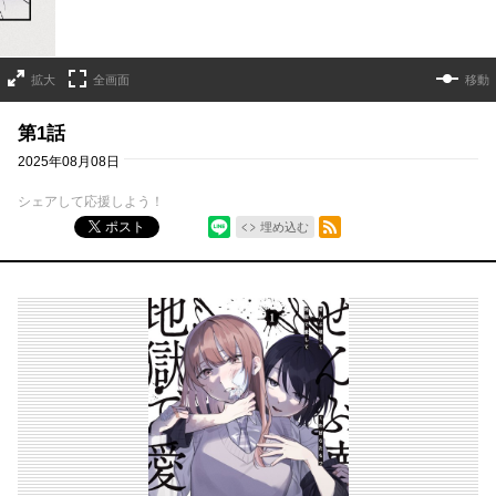
拡大
全画面
移動
第1話
2025年08月08日
シェアして応援しよう！
シェア
RSSフィード
ポスト
埋め込む