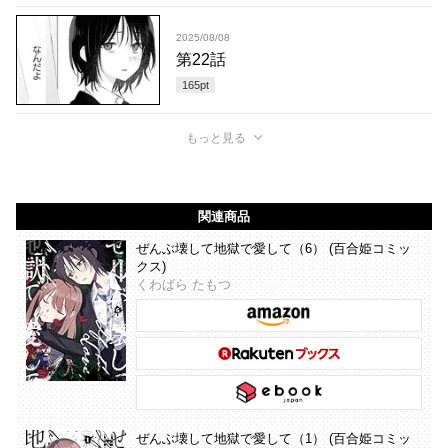
2025/08/08
第22話
165
pt
もっと見る
関連商品
ぜんぶ壊して地獄で愛して（6） (百合姫コミッ
クス)
くわばら たもつ
ぜんぶ壊して地獄で愛して（1） (百合姫コミッ