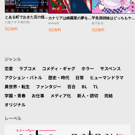
とある町でおきた百の怪異について
カナリアは綺羅星の夢をみる
平良深姉妹はどっちもヤんでる
八坂アキヲ/相川有
sheepD
金子ある
9話無料
3話無料
3話無料
ジャンル
恋愛
ラブコメ
コメディ・ギャグ
ホラー
サスペンス
アクション・バトル
歴史・時代
日常
ヒューマンドラマ
異世界・転生
ファンタジー
百合
BL
TL
学園・青春
お仕事
メディア化
新人・読切
完結
オリジナル
レーベル