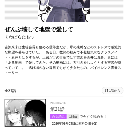
ぜんぶ壊して地獄で愛して
くわばらたもつ
吉沢来未は生徒会長も務める優等生だが、母の束縛などのストレスで破滅的
な願望を募らせていた。 ある日、教師の頼みで不登校気味なクラスメイ
ト・直井と話をするが、上辺だけの言葉で話す吉沢を直井は蔑み、更には
「ある動画」で脅してきた。その動画には、万引きをしようとする吉沢が映
っていて…。 逃げ場のない毎日でもがく少女たちの、バイオレンス青春ス
トーリー。
全31話
1話から
2026/07/16
第31話
で今すぐ読める！
先読み
165
pt
2026年09月03日
に無料公開予定